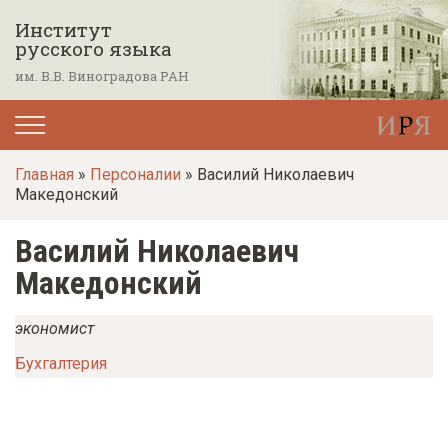
П
Институт
е
русского языка
р
им. В.В. Виноградова РАН
е
й
т
Главная
»
Персоналии
» Василий Николаевич
и
Македонский
к
о
Василий Николаевич
с
Македонский
н
о
экономист
в
Бухгалтерия
н
о
м