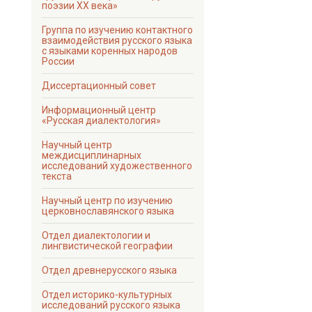
о
поэзии ХХ века»
м
Группа по изучению контактного
взаимодействия русского языка
у
с языками коренных народов
России
с
Диссертационный совет
о
д
Информационный центр
«Русская диалектология»
е
Научный центр
р
междисциплинарных
исследований художественного
ж
текста
а
Научный центр по изучению
церковнославянского языка
н
Отдел диалектологии и
и
лингвистической географии
ю
Отдел древнерусского языка
Отдел историко-культурных
исследований русского языка