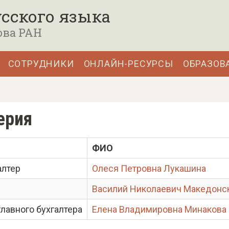
сского языка
ова РАН
СОТРУДНИКИ
ОНЛАЙН-РЕСУРСЫ
ОБРАЗОВ
ерия
ФИО
алтер
Олеся Петровна Лукашина
Василий Николаевич Македонс
главного бухгалтера
Елена Владимировна Минакова