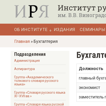
П
Институт ру
е
им. В.В. Виноград
р
е
ОБ ИНСТИТУТЕ
ИЗДАНИЯ
СЕМИНАРЫ
й
Основная
т
Главная
» Бухгалтерия
навигация
и
Бухгалт
Подразделения
к
Администрация
о
Должность
Аспирантура
с
н
Группа «Академического
главный бухг
толкового словаря русского
о
языка»
экономист
в
Группа «Словаря русского языка
XI–XVII вв.»
заместитель 
н
Группа «Словаря языка русской