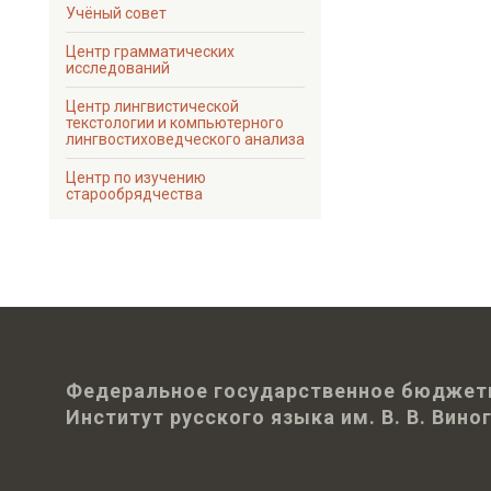
Учёный совет
Центр грамматических
исследований
Центр лингвистической
текстологии и компьютерного
лингвостиховедческого анализа
Центр по изучению
старообрядчества
Федеральное государственное бюджет
Институт русского языка им. В. В. Вин