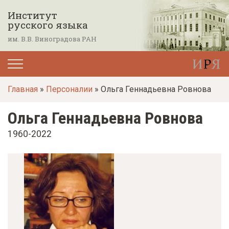
П
Институт
е
русского языка
р
им. В.В. Виноградова РАН
е
й
т
Главная
»
Персоналии
» Ольга Геннадьевна Ровнова
и
к
Ольга Геннадьевна Ровнова
о
1960-2022
с
н
о
в
н
о
м