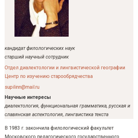
у
с
о
д
е
р
кандидат филологических наук
ж
старший научный сотрудник
а
Отдел диалектологии и лингвистической географии
н
Центр по изучению старообрядчества
и
supilinn@mail.ru
ю
Научные интересы
диалектология, функциональная грамматика, русская и
славянская аспектология, лингвистика текста
В 1983 г. закончила филологический факультет
Московского педагогического государственного