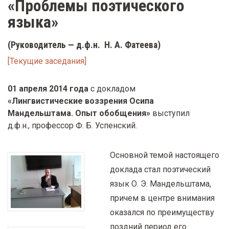
«Проблемы поэтического
у
языка»
с
о
(Руководитель — д.ф.н. Н. А. Фатеева)
д
[Текущие заседания]
е
р
01 апреля 2014 года
с докладом
ж
«Лингвистические воззрения Осипа
а
Мандельштама. Опыт обобщения»
выступил
н
д.ф.н., профессор Ф. Б. Успенский.
и
ю
Основной темой настоящего
доклада стал поэтический
язык О. Э. Мандельштама,
причем в центре внимания
оказался по преимуществу
поздний период его