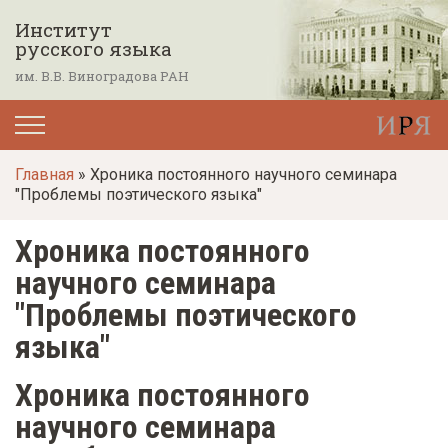
П
Институт
е
русского языка
р
им. В.В. Виноградова РАН
е
й
т
Главная
» Хроника постоянного научного семинара
и
"Проблемы поэтического языка"
к
о
Хроника постоянного
с
научного семинара
н
"Проблемы поэтического
о
языка"
в
н
Хроника постоянного
о
научного семинара
м