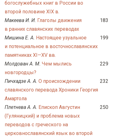
богослужебных книг в России во
второй половине XIX в.
Макеева И. И.
Глаголы движения
183
в ранних славянских переводах
Мишина Е. А.
Настоящее узуальное
199
и потенциальное в восточнославянских
памятниках XI—XV вв.
Молдован А. М.
Чем мылись
229
новгородцы?
Пичхадзе А. А.
О происхождении
232
славянского перевода Хроники Георгия
Амартола
Плетнева А. А.
Епископ Августин
250
(Гуляницкий) и проблема новых
переводов с греческого на
церковнославянский язык во второй