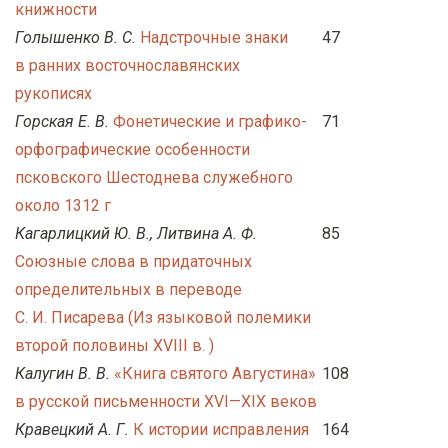
книжности
у
Голышенко В. С.
Надстрочные знаки
47
с
в ранних восточнославянских
о
рукописях
д
Горская Е. В.
Фонетические и графико-
71
е
орфографические особенности
р
псковского Шестоднева служебного
ж
около 1312 г
а
Кагарлицкий Ю. В., Литвина А. Ф.
85
н
Союзные слова в придаточных
и
определительных в переводе
ю
С. И. Писарева (Из языковой полемики
второй половины XVIII в. )
Калугин В. В.
«Книга святого Августина»
108
в русской письменности XVI—XIX веков
Кравецкий А. Г.
К истории исправления
164