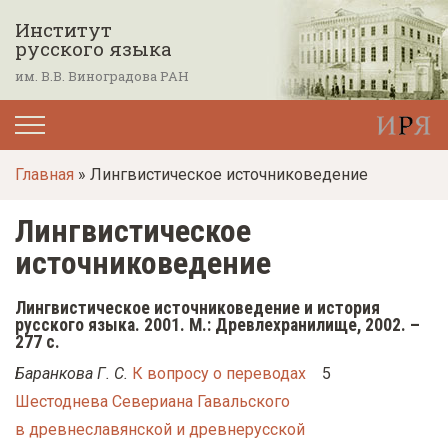
П
Институт
е
русского языка
р
им. В.В. Виноградова РАН
е
й
т
Главная
» Лингвистическое источниковедение
и
к
Лингвистическое
о
источниковедение
с
н
Лингвистическое источниковедение и история
о
русского языка. 2001. М.: Древлехранилище, 2002. –
277 с.
в
Баранкова Г. С.
К вопросу о переводах
5
н
Шестоднева Севериана Гавальского
о
в древнеславянской и древнерусской
м