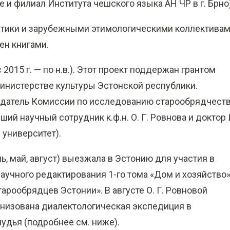
 и филиал Института чешского языка АН ЧР в г. Брно)
астики и зарубежными этимологическими коллектива
ен книгами.
2015 г. — по н.в.). Этот проект поддержан грантом
инистерстве культуры Эстонской республики.
седатель Комиссии по исследованию старообрядчест
й научный сотрудник к.ф.н. О. Г. Ровнова и доктор 
 университет).
ь, май, август) выезжала в Эстонию для участия в
научного редактирования 1-го тома «Дом и хозяйство
тарообрядцев Эстонии». В августе О. Г. Ровновой
анизована диалектологическая экспедиция в
удья (подробнее см. ниже).