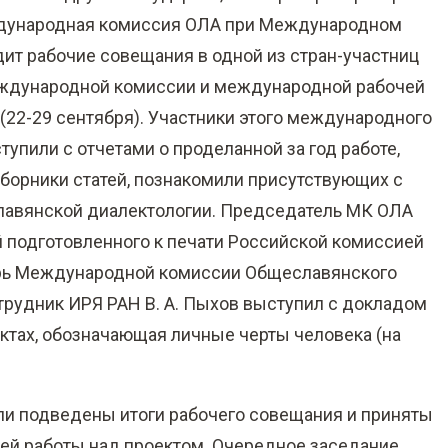
еждународная комиссия ОЛА при Международном
ит рабочие совещания в одной из стран-участниц
Международной комиссии и международной рабочей
 (22-29 сентября). Участники этого международного
упили с отчетами о проделанной за год работе,
борники статей, познакомили присутствующих с
лавянской диалектологии. Председатель МК ОЛА
ей подготовленного к печати Российской комиссией
арь Международной комиссии Общеславянского
трудник ИРЯ РАН В. А. Пыхов выступил с докладом
ктах, обозначающая личные черты человека (на
и подведены итоги рабочего совещания и приняты
ей работы над проектом. Очередное заседание