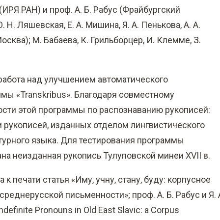
(ИРЯ РАН) и проф. А. Б. Рабус (Фрайбургский
 Н. Ляшевская, E. А. Мишина, Я. А. Пенькова, А. А.
Москва); М. Бабаева, К. Грильборцер, И. Клемме, З.
 работа над улучшением автоматического
мы «Transkribus». Благодаря совместному
сти этой программы по распознаванию рукописей:
 рукописей, изданных отделом лингвистического
турного языка. Для тестирования программы
ана неизданная рукопись Тулуповской минеи XVII в.
а к печати статья «Иму, учну, стану, буду: корпусное
еднерусской письменности»; проф. А. Б. Рабус и Я. 
finite Pronouns in Old East Slavic: a Corpus