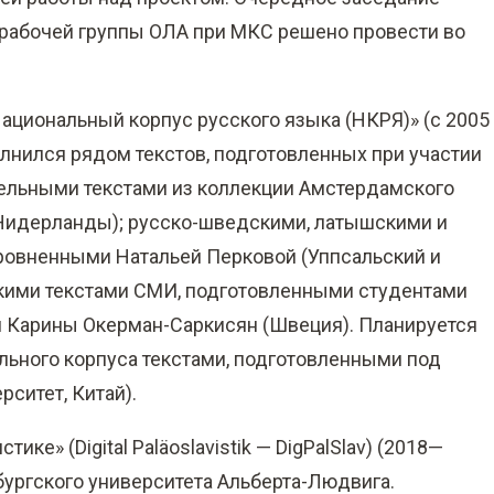
абочей группы ОЛА при МКС решено провести во
циональный корпус русского языка (НКРЯ)» (с 2005 
полнился рядом текстов, подготовленных при участии
ельными текстами из коллекции Амстердамского
(Нидерланды); русско-шведскими, латышскими и
ровненными Натальей Перковой (Уппсальский и
кими текстами СМИ, подготовленными студентами
м Карины Окерман-Саркисян (Швеция). Планируется
льного корпуса текстами, подготовленными под
ситет, Китай).
ке» (Digital Paläoslavistik — DigPalSlav) (2018—
бургского университета Альберта-Людвига.