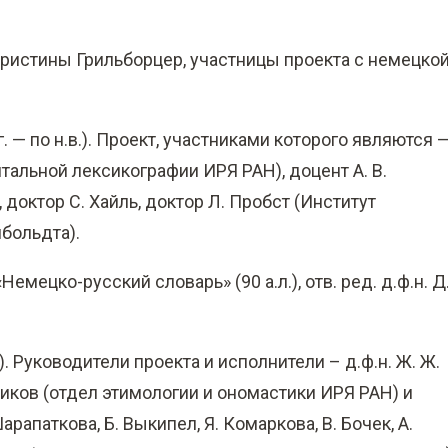
Кристины Грильборцер, участницы проекта с немецко
. — по н.в.). Проект, участниками которого являются 
тальной лексикографии ИРЯ РАН), доцент А. В.
 доктор С. Хайль, доктор Л. Пробст (Институт
больдта).
мецко-русский словарь» (90 а.л.), отв. ред. д.ф.н. Д
.). Руководители проекта и исполнители – д.ф.н. Ж. Ж.
ошников (отдел этимологии и ономастики ИРЯ РАН) и
арапаткова, Б. Выкипел, Я. Комаркова, В. Бочек, А.