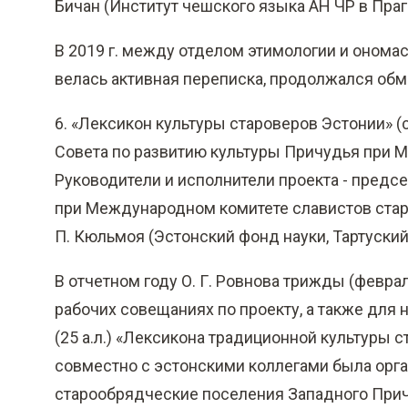
Бичан (Институт чешского языка АН ЧР в Праге
В 2019 г. между отделом этимологии и оном
велась активная переписка, продолжался обм
6. «Лексикон культуры староверов Эстонии» (с 
Совета по развитию культуры Причудья при М
Руководители и исполнители проекта - пред
при Международном комитете славистов старши
П. Кюльмоя (Эстонский фонд науки, Тартуский
В отчетном году О. Г. Ровнова трижды (феврал
рабочих совещаниях по проекту, а также для 
(25 а.л.) «Лексикона традиционной культуры с
совместно с эстонскими коллегами была орг
старообрядческие поселения Западного Прич