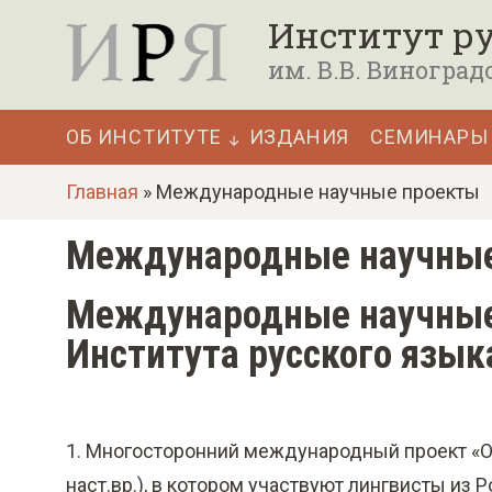
П
Институт ру
е
им. В.В. Виноград
р
е
ОБ ИНСТИТУТЕ
ИЗДАНИЯ
СЕМИНАРЫ
й
Основная
т
Главная
» Международные научные проекты
навигация
и
Международные научны
к
о
Международные научны
с
Института русского языка
н
о
в
1. Многосторонний международный проект «Об
н
наст.вр.), в котором участвуют лингвисты из 