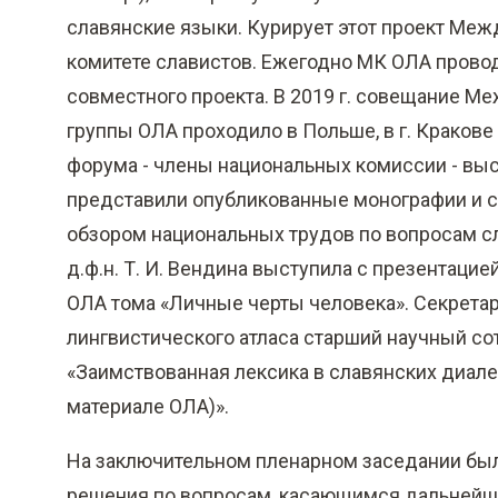
о
славянские языки. Курирует этот проект М
м
комитете славистов. Ежегодно МК ОЛА провод
у
совместного проекта. В 2019 г. совещание 
с
группы ОЛА проходило в Польше, в г. Кракове
о
форума - члены национальных комиссии - выст
д
представили опубликованные монографии и с
е
обзором национальных трудов по вопросам с
р
д.ф.н. Т. И. Вендина выступила с презентаци
ж
ОЛА тома «Личные черты человека». Секрет
а
лингвистического атласа старший научный со
н
«Заимствованная лексика в славянских диале
и
материале ОЛА)».
ю
На заключительном пленарном заседании был
решения по вопросам, касающимся дальнейш