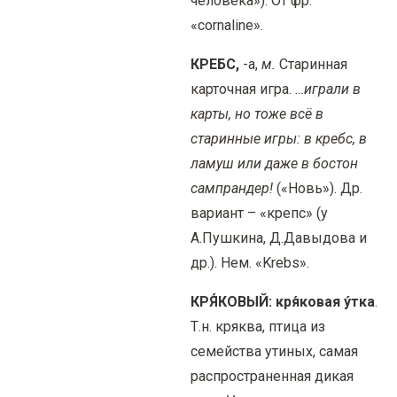
человека»). От фр.
«cornaline».
КРЕБС,
-а,
м.
Старинная
карточная игра.
…играли в
карты, но тоже всё в
старинные игры: в кребс, в
ламуш или даже в бостон
сампрандер!
(«Новь»). Др.
вариант – «крепс» (у
А.Пушкина, Д.Давыдова и
др.). Нем. «Krebs».
КРЯ́КОВЫЙ: кря́ковая у́тка
.
Т.н. кряква, птица из
семейства утиных, самая
распространенная дикая