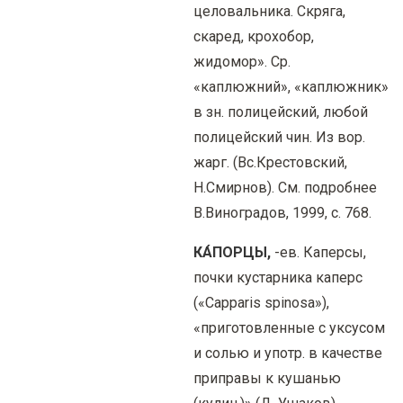
целовальника. Скряга,
скаред, крохобор,
жидомор». Ср.
«каплюжний», «каплюжник»
в зн. полицейский, любой
полицейский чин. Из вор.
жарг. (Вс.Крестовский,
Н.Смирнов). См. подробнее
В.Виноградов, 1999, с. 768.
КА́ПОРЦЫ,
-ев. Каперсы,
почки кустарника каперс
(«Capparis spinosa»),
«приготовленные с уксусом
и солью и употр. в качестве
приправы к кушанью