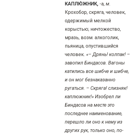
КАПЛЮ́ЖНИК,
-а,
м.
Крохобор, скряга, человек,
одержимый мелкой
корыстью; ничтожество,
мразь, возм. алкоголик,
пьяница, опустившийся
человек
. «– Дрянь! колпак! –
завопил Биндасов. Вагоны
катились все шибче и шибче,
и он мог безнаказанно
ругаться. – Скряга! слизняк!
каплюжник!» Изобрел ли
Биндасов на месте это
последнее наименование,
перешло ли оно к нему из
других рук, только оно, по-