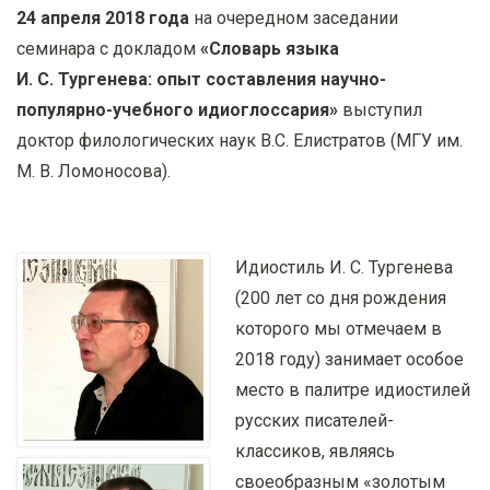
у
24 апреля 2018 года
на очередном заседании
с
семинара с докладом
«Словарь языка
о
И. С. Тургенева: опыт составления научно-
д
популярно-учебного идиоглоссария»
выступил
е
доктор филологических наук В.С. Елистратов (МГУ им.
р
М. В. Ломоносова).
ж
а
н
Идиостиль И. С. Тургенева
и
(200 лет со дня рождения
ю
которого мы отмечаем в
2018 году) занимает особое
место в палитре идиостилей
русских писателей-
классиков, являясь
своеобразным «золотым