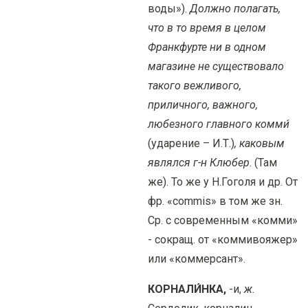
воды»).
Должно полагать,
что в то время в целом
Франкфурте ни в одном
магазине не существовало
такого вежливого,
приличного, важного,
любезного главного комми́
(ударение – И.Т.)
, каковым
являлся г-н Клюбер
. (Там
же). То же у Н.Гоголя и др. От
фр. «commis» в том же зн.
Ср. с современным «комми»
- сокращ. от «коммивояжер»
или «коммерсант».
КОРНАЛИ́НКА,
-и,
ж.