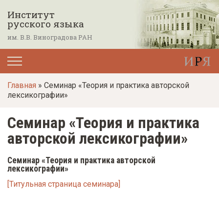
П
Институт
е
русского языка
р
им. В.В. Виноградова РАН
е
й
т
Главная
» Семинар «Теория и практика авторской
и
лексикографии»
к
о
Семинар «Теория и практика
с
авторской лексикографии»
н
о
Семинар «Теория и практика авторской
лексикографии»
в
[Титульная страница семинара]
н
о
м