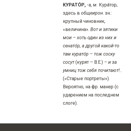
КУРАТО́Р,
-а,
м.
Кура́тор,
здесь в
общеирон
. зн.:
крупный чиновник,
«величина».
Вот и зятики
мои – хоть один из них и
сенато́р, а другой какой-то
там курато́р – тож соску
сосут
(курят – В.Е.)
– и за
умниц тож себя почитают!..
(«Старые портреты»).
Вероятно, на фр. манер (с
ударением на последнем
слоге).