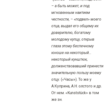
– а быть может, и под
мгновенным наитием
честности, – «подвел» моего
отца, выдал его общему их
доверителю, богатому
молодому купцу, открыв
глаза этому беспечному
юноше на некоторый…
некоторый кунштюк,
долженствовавший принести
значительную пользу моему
отцу.
(«Часы»). То же у
А.Куприна, А.Н. олстого и др.
От нем. «Kunststück» в том
же зн.