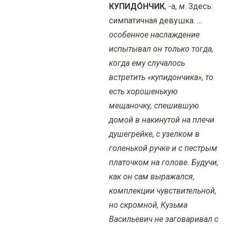
КУПИДО́НЧИК
, -а,
м
. Здесь:
симпатичная девушка.
…
особенное наслаждение
испытывал он только тогда,
когда ему случалось
встретить «купидончика», то
есть хорошенькую
мещаночку, спешившую
домой в накинутой на плечи
душегрейке, с узелком в
голенькой ручке и с пестрым
платочком на голове. Будучи,
как он сам выражался,
комплекции чувствительной,
но скромной, Кузьма
Васильевич не заговаривал с