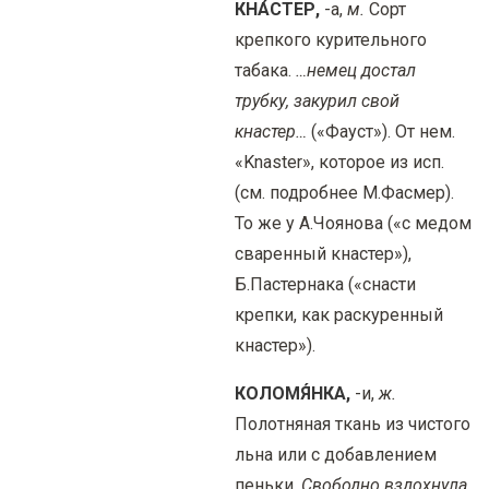
КНА́СТЕР,
-а,
м.
Сорт
крепкого курительного
табака.
…немец достал
трубку, закурил свой
кнастер…
(«Фауст»). От нем.
«Knaster», которое из исп.
(см. подробнее М.Фасмер).
То же у А.Чоянова («с медом
сваренный кнастер»),
Б.Пастернака («снасти
крепки, как раскуренный
кнастер»).
КОЛОМЯ́НКА,
-и,
ж.
Полотняная ткань из чистого
льна или с добавлением
пеньки.
Свободно вздохнула