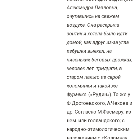
Александра Павловна,
очутившись на свежем
воздухе. Она раскрыла
зонтик и хотела было идти
домой, как вдруг из-за угла
избушки выехал, на
низеньких беговых дрожках,
человек лет тридцати, в
старом пальто из серой
коломянки и такой же
фуражке
. («Рудин»). То же у
Ф.Достоевского, А.Чехова и
др. Согласно М.Фасмеру, из
нем. или голландского; с
народно-этимологическим
наложением с «Коломна».