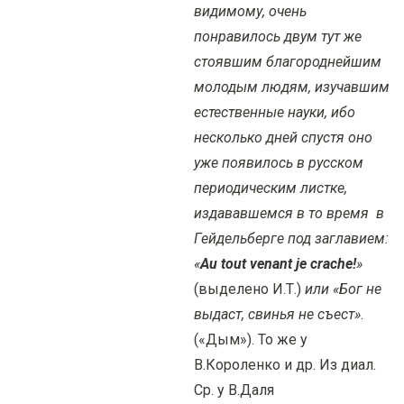
видимому, очень
понравилось двум тут же
стоявшим благороднейшим
молодым людям, изучавшим
естественные науки, ибо
несколько дней спустя оно
уже появилось в русском
периодическим листке,
издававшемся в то время в
Гейдельберге под заглавием:
«
Au
tout
venant
je
crache
!
»
(выделено И.Т.)
или «Бог не
выдаст, свинья не съест»
.
(«Дым»). То же у
В.Короленко и др. Из диал.
Ср. у В.Даля