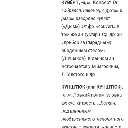
КУВЕ́РТ,
-а,
м.
Конверт.
Он
собрался, наконец, с духом и
разом разорвал куверт
.
(«Дым»). От фр. «couvert» в
том же зн. (устар.). Ср. др. зн.:
«прибор за (парадным)
обеденным столом»
(Д.Ушаков); в данном зн.
встречается у М.Загоскина,
Л.Толстого и др.
КУ́НШТЮК
(или
КУНШТЮ́К
)
,
-а,
м.
Ловкий прием, уловка,
фокус, хитрость.
…Латкин,
под влияньем
необъяснимого, непонятного
чувства – зависти, жадности