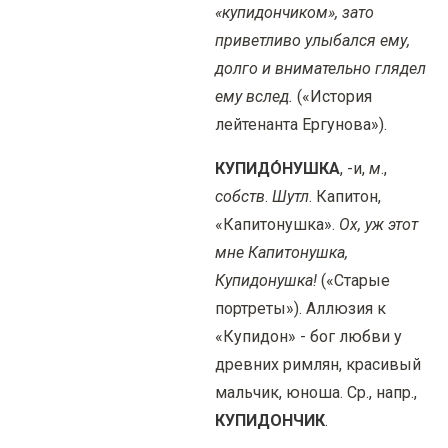
«купидончиком», зато
приветливо улыбался ему,
долго и внимательно глядел
ему вслед.
(«История
лейтенанта Ергунова»).
КУПИДО́НУШКА
, -и,
м
.,
собств
.
Шутл
. Капитон,
«Капитонушка».
Ох, уж этот
мне Капитонушка,
Купидонушка!
(«Старые
портреты»). Аллюзия к
«Купидон» - бог любви у
древних римлян, красивый
мальчик, юноша. Ср., напр.,
КУПИДОНЧИК
.