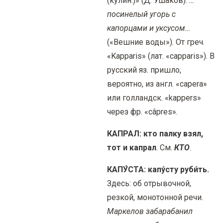
(кулин.)» (Д. Ушаков).
…
посинелый угорь с
капорцами и уксусом…
(«Вешние воды»). От греч.
«Kapparis» (лат. «capparis»). В
русский яз. пришло,
вероятно, из англ. «capera»
или голландск. «kappers»
через фр. «câpres».
КАПРАЛ: кто палку взял,
тот и капрал
. См.
КТО
.
КАПУ́СТА: капу́сту руби́ть.
Здесь: об отрывочной,
резкой, монотонной речи.
Маркелов забарабанил