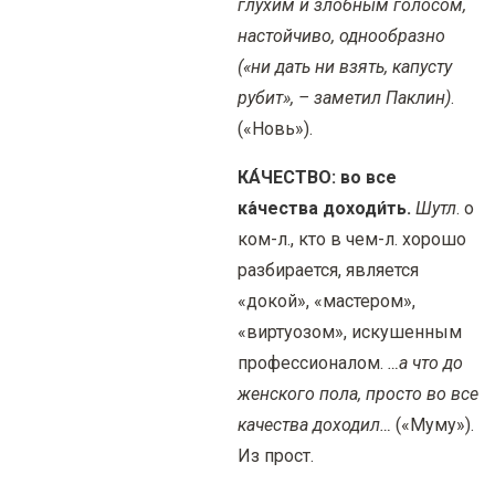
глухим и злобным голосом,
настойчиво, однообразно
(«ни дать ни взять, капусту
рубит», – заметил Паклин)
.
(«Новь»).
КА́ЧЕСТВО: во все
ка́чества доходи́ть.
Шутл
. о
ком-л., кто в чем-л. хорошо
разбирается, является
«докой», «мастером»,
«виртуозом», искушенным
профессионалом.
…а что до
женского пола, просто во все
качества доходил…
(«Муму»).
Из прост.