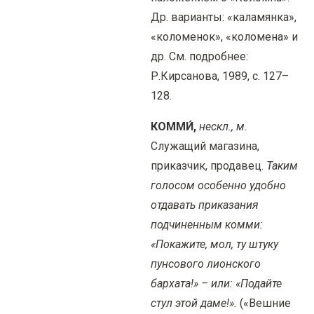
Др. варианты: «каламянка»,
«коломенок», «коломена» и
др. См. подробнее:
Р.Кирсанова, 1989, с. 127–
128.
КОММИ́,
нескл., м.
Служащий магазина,
приказчик, продавец.
Таким
голосом особенно удобно
отдавать приказания
подчиненным комми:
«Покажите, мол, ту штуку
пунсового лионского
бархата!» – или: «Подайте
стул этой даме!».
(«Вешние