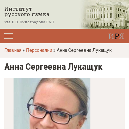
П
Институт
е
русского языка
р
им. В.В. Виноградова РАН
е
й
т
Главная
»
Персоналии
» Анна Сергеевна Лукащук
и
к
Анна Сергеевна Лукащук
о
с
н
о
в
н
о
м