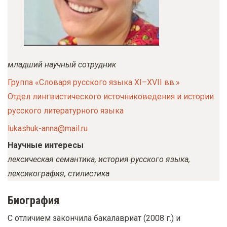
у
с
о
д
е
младший научный сотрудник
р
Группа «Словаря русского языка XI–XVII вв.»
ж
Отдел лингвистического источниковедения и истории
а
русского литературного языка
н
lukashuk-anna@mail.ru
и
Научные интересы
ю
лексическая семантика, история русского языка,
лексикография, стилистика
Биография
С отличием закончила бакалавриат (2008 г.) и