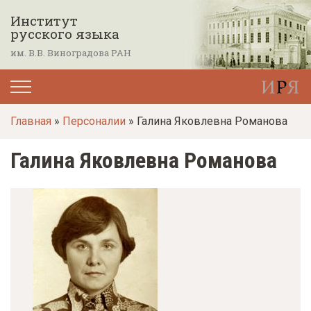
П
Институт
е
русского языка
р
им. В.В. Виноградова РАН
е
й
т
Главная
»
Персоналии
» Галина Яковлевна Романова
и
к
Галина Яковлевна Романова
о
с
н
о
в
н
о
м