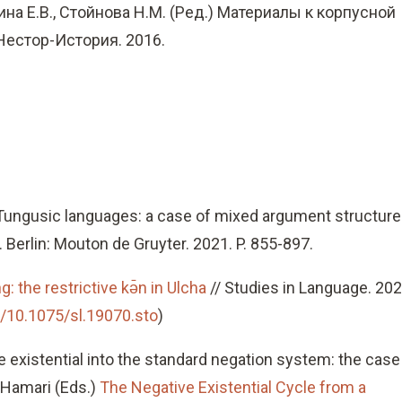
лина Е.В., Стойнова Н.М. (Ред.) Материалы к корпусной
 Нестор-История. 2016.
 Tungusic languages: a case of mixed argument structure
 Berlin: Mouton de Gruyter. 2021. P. 855-897.
: the restrictive kə̄n in Ulcha
// Studies in Language. 20
/10.1075/sl.19070.sto
)
e existential into the standard negation system: the case
 Hamari (Eds.)
The Negative Existential Cycle from a