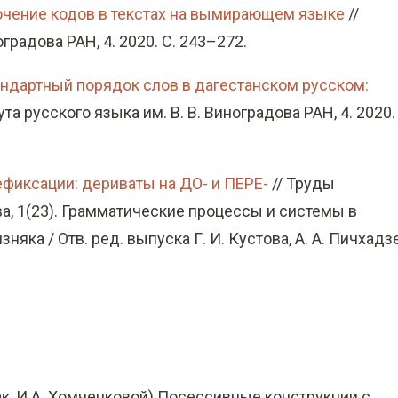
ючение кодов в текстах на вымирающем языке
//
градова РАН, 4. 2020. С. 243–272.
ндартный порядок слов в дагестанском русском:
та русского языка им. В. В. Виноградова РАН, 4. 2020.
ефиксации: дериваты на ДО- и ПЕРЕ-
// Труды
ва, 1(23). Грамматические процессы и системы в
ка / Отв. ред. выпуска Г. И. Кустова, А. А. Пичхадзе
ешак, И.А. Хомченковой) Посессивные конструкции с