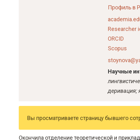
о
Профиль в 
м
academia.ed
у
Researcher i
с
ORCID
о
Scopus
д
е
stoynova@ya
р
Научные ин
ж
лингвистиче
а
деривация; 
н
и
ю
Вы просматриваете страницу бывшего сот
Окончила отделение теоретической и приклад