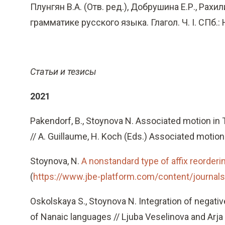
Плунгян В.А. (Отв. ред.), Добрушина Е.Р., Рахи
грамматике русского языка. Глагол. Ч. I. СПб.:
Статьи и тезисы
2021
Pakendorf, B., Stoynova N. Associated motion in
// A. Guillaume, H. Koch (Eds.) Associated motion.
Stoynova, N.
A nonstandard type of affix reordering
(
https://www.jbe-platform.com/content/journals
Oskolskaya S., Stoynova N. Integration of negativ
of Nanaic languages // Ljuba Veselinova and Arja