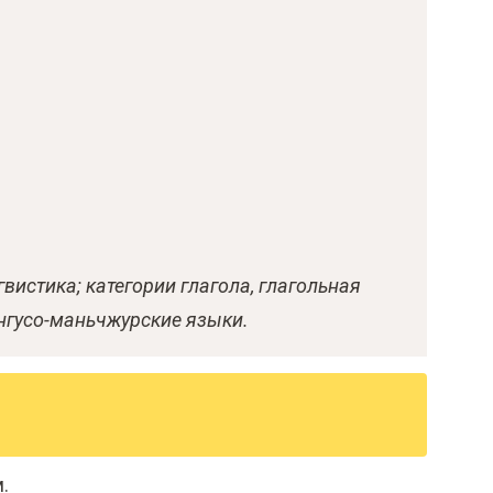
вистика; категории глагола, глагольная
унгусо-маньчжурские языки.
.