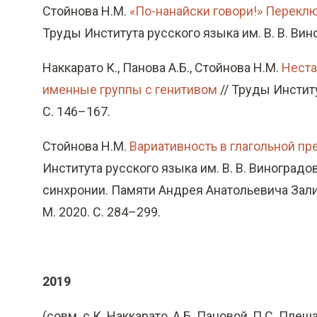
Стойнова Н.М.
«По-нанайски говори!» Перекл
Труды Института русского языка им. В. В. Вино
Наккарато К., Панова А.Б., Стойнова Н.М.
Неста
именные группы с генитивом
// Труды Институ
С. 146–167.
Стойнова Н.М.
Вариативность в глагольной пр
Института русского языка им. В. В. Виноградо
синхронии. Памяти Андрея Анатольевича Зализня
М. 2020. C. 284–299.
2019
(совм. с К. Наккарато, А.Б. Пановой, П.С. Пл