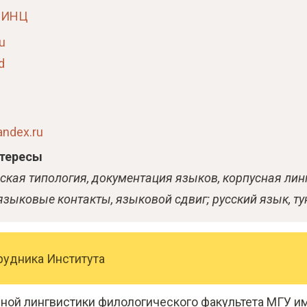
РИНЦ
u
d
ndex.ru
тересы
ская типология, документация языков, корпусная линг
языковые контакты, языковой сдвиг; русский язык, т
рудника Института
ной лингвистики филологического факультета МГУ им