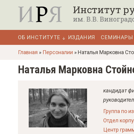
П
Институт ру
е
им. В.В. Виноград
р
е
ОБ ИНСТИТУТЕ
ИЗДАНИЯ
СЕМИНАРЫ
й
Основная
т
Главная
»
Персоналии
» Наталья Марковна Ст
навигация
и
Наталья Марковна Стойн
к
о
с
кандидат фи
н
руководител
о
Группа по и
в
Отдел корпу
н
Центр грам