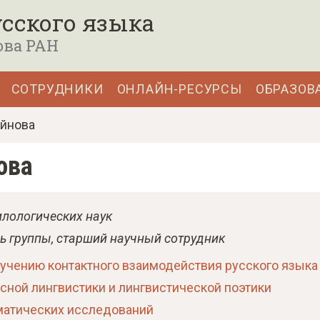
сского языка
ова РАН
СОТРУДНИКИ
ОНЛАЙН-РЕСУРСЫ
ОБРАЗОВ
ойнова
ова
лологических наук
ь группы
старший научный сотрудник
зучению контактного взаимодействия русского язык
сной лингвистики и лингвистической поэтики
матических исследований