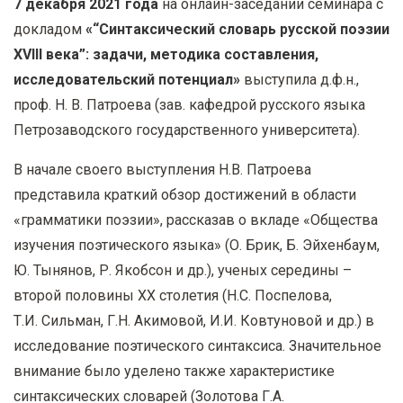
7 декабря 2021 года
на онлайн-заседании семинара с
у
докладом
«“Синтаксический словарь русской поэзии
с
XVIII века”: задачи, методика составления,
о
исследовательский потенциал»
выступила д.ф.н.,
д
проф. Н. В. Патроева (зав. кафедрой русского языка
е
Петрозаводского государственного университета).
р
ж
В начале своего выступления Н.В. Патроева
а
представила краткий обзор достижений в области
н
«грамматики поэзии», рассказав о вкладе «Общества
и
изучения поэтического языка» (О. Брик, Б. Эйхенбаум,
ю
Ю. Тынянов, Р. Якобсон и др.), ученых середины –
второй половины ХХ столетия (Н.С. Поспелова,
Т.И. Сильман, Г.Н. Акимовой, И.И. Ковтуновой и др.) в
исследование поэтического синтаксиса. Значительное
внимание было уделено также характеристике
синтаксических словарей (Золотова Г.А.