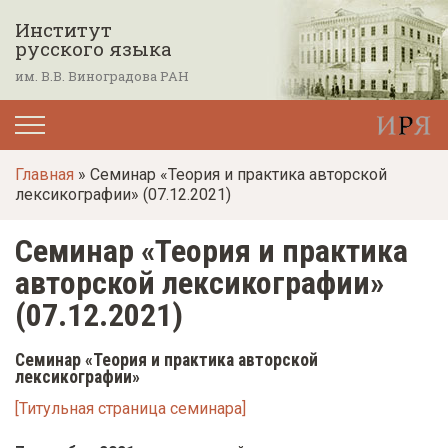
П
Институт
е
русского языка
р
им. В.В. Виноградова РАН
е
й
т
Главная
» Семинар «Теория и практика авторской
и
лексикографии» (07.12.2021)
к
о
Семинар «Теория и практика
с
авторской лексикографии»
н
(07.12.2021)
о
в
Семинар «Теория и практика авторской
лексикографии»
н
о
[Титульная страница семинара]
м