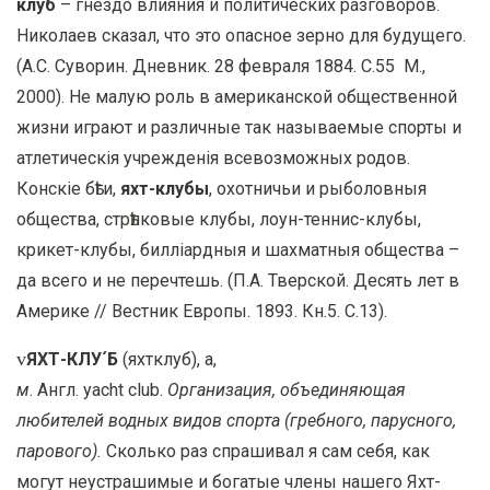
клуб
– гнездо влияния и политических разговоров.
Николаев сказал, что это опасное зерно для будущего.
(А.С.
Суворин. Дневник. 28 февраля 1884. С.55 М.,
2000). Не малую роль в американской общественной
жизни играют и различные так называемые спорты и
атлетическiя учрежденiя всевозможных родов.
Конскiе бѣги,
яхт-клубы
, охотничьи и рыболовныя
общества, стрѣлковые клубы, лоун-теннис-клубы,
крикет-клубы, биллiардныя и шахматныя общества –
да всего и не перечтешь. (П.А.
Тверской. Десять лет в
Америке // Вестник Европы. 1893. Кн.5. С.13).
v
ЯХТ-КЛУ´Б
(яхтклуб), а,
м
.
Англ.
y
acht
c
lub.
Организация, объединяющая
любителей водных видов спорта (гребного, парусного,
парового).
Сколько раз спрашивал я сам себя, как
могут неустрашимые и богатые члены нашего Яхт-