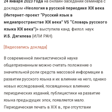
24 января 2023 года
на онлайн-заседании семинара с
у
докладом
«Неология в русской периодике XIX века
с
(Интернет-проект “Русский язык в
о
медиапространстве XIX века” VS “Словарь русского
д
языка XIX века”)»
выступила канд. филол. наук
е
И.Б. Дягилева
(ИЛИ РАН).
р
ж
[Видеозапись доклада]
а
В современной лингвистической науке
н
общепризнанным можно считать положение о
и
значительной роли средств массовой информации в
ю
развитии русского языка и их влиянии на него, однако
новых исследований, посвященных влиянию
периодических изданий, публицистики на развитие
языка предыдущих эпох, появляется мало.
Периодическая печать в XIX в., при отсутствии