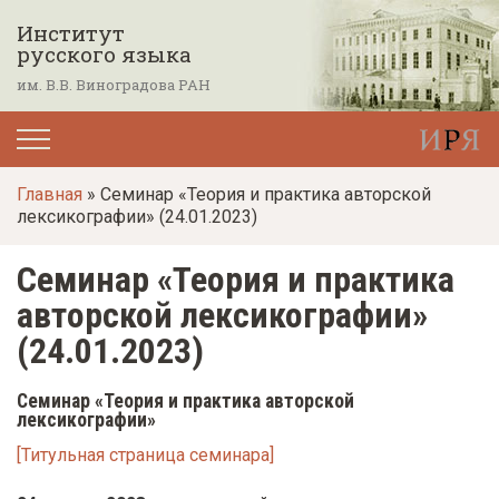
П
Институт
е
русского языка
р
им. В.В. Виноградова РАН
е
й
т
Главная
» Семинар «Теория и практика авторской
и
лексикографии» (24.01.2023)
к
о
Семинар «Теория и практика
с
авторской лексикографии»
н
(24.01.2023)
о
в
Семинар «Теория и практика авторской
лексикографии»
н
о
[Титульная страница семинара]
м