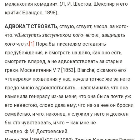
меланхолия комедии». (Л. И. Шестов. Шекспир и его
критик Брандес. 1898).
АДВОКА´ТСТВОВАТЬ
, ствую, ствует;
несов.
за
кого-
v
что.
Выступать заступником кого-чего-л., защищать
кого-что-л.
[1]
Пора бы писателям оставлять
предубеждения, и смотреть на дело, как оно есть,
смотреть вперед, а не адвокатствовать за старые
грехи. Москвитянин
V
7
[1853]. Blanche, с самого его
<генерала> появления у нас, начала тотчас же за него
предо мною адвокатствовать. .. напоминала, что она
изменила генералу из-за меня, что она была почти уж
его невестою, слово дала ему; что из-за нее он бросил
семейство, и что, наконец, я служил у него и должен
бы это чувствовать, и что – как мне не
стыдно. Ф.М.
Достоевский.