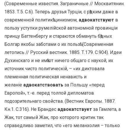
(Современные известия. Заграничные // Москвитянин.
1853. Т.5. С.6). Теперь друзья Турцiи, с рѣдким даже в
современной политикѣ цинизмом,
адвокатствуют
в
пользу уступки румелiйской автономной провинцiи
принцу Баттенбергу и стараются обмануть бѣдных
Болгар якобы заботами о их пользѣ. (Современная
летопись // Русский вестник. 1885. Т.179. С.904). Идеи
Духинскаго и не имѣют ничего общаго с наукой, их
источник чисто политическiй, – «их диктовала
племенная политическая ненависть и
желанiе
адвокатствовать
за Польшу «перед
Европой», т.-е. перед толпой дипломатов
подозрительнаго свойства. (Вестник Европы. 1887.
Кн.1. С.316). Не Брандес
адвокатствует
за Гамлета, а
Жак, тот самый Жак, про которого критик так
справедливо заметил, что «его меланхолия – только