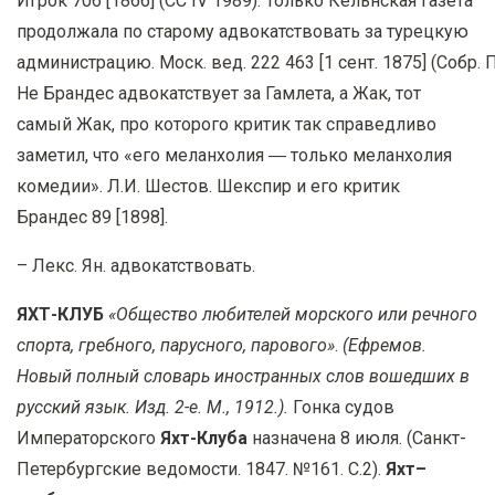
Игрок
706
[1866] (СС
IV
1989). Только Кельнская Газета
продолжала по старому адвокатствовать за турецкую
администрацию. Моск. вед. 222 463 [1 сент. 1875] (Собр.
Не Брандес адвокатствует за Гамлета, а Жак, тот
самый Жак, про которого критик так справедливо
заметил, что «его меланхолия ― только меланхолия
комедии». Л.И. Шестов. Шекспир и его критик
Брандес 89 [1898].
– Лекс. Ян. адвокатствовать.
ЯХТ-КЛУБ
«Общество любителей морского или речного
спорта, гребного, парусного, парового»
.
(Ефремов.
Новый полный словарь иностранных слов вошедших в
русский язык. Изд. 2-е. М., 1912.).
Гонка судов
Императорского
Яхт-Клуба
назначена 8 июля. (Санкт-
Петербургские ведомости. 1847. №161. С.2).
Яхт–