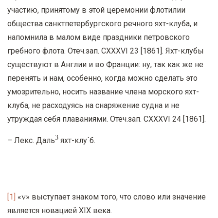
участию, принятому в этой церемонии флотилии
общества санктпетербургского речного яхт-клуба, и
напомнила в малом виде праздники петровского
гребного флота. Отеч.зап.
CXXXVI
23 [1861]. Яхт-клубы
существуют в Англии и во Франции: ну, так как же не
перенять и нам, особенно, когда можно сделать это
умозрительно, носить название члена морского яхт-
клуба, не расходуясь на снаряжение судна и не
утруждая себя плаваниями. Отеч.зап.
CXXXVI
24 [1861].
3
– Лекс. Даль
яхт-клу´б.
v
[1]
«
» выступает знаком того, что слово или значение
является новацией
XIX
века.