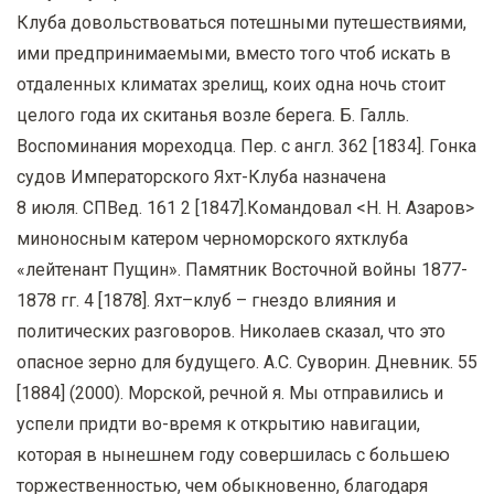
Клуба довольствоваться потешными путешествиями,
ими предпринимаемыми, вместо того чтоб искать в
отдаленных климатах зрелищ, коих одна ночь стоит
целого года их скитанья возле берега. Б. Галль.
Воспоминания мореходца. Пер. с англ. 362 [1834]. Гонка
судов Императорского Яхт-Клуба назначена
8 июля. СПВед. 161 2 [1847].Командовал <Н. Н. Азаров>
миноносным катером черноморского яхтклуба
«лейтенант Пущин». Памятник Восточной войны 1877-
1878 гг. 4 [1878]. Яхт–клуб – гнездо влияния и
политических разговоров. Николаев сказал, что это
опасное зерно для будущего. А.С. Суворин. Дневник. 55
[1884] (2000). Морской, речной я. Мы отправились и
успели придти во-время к открытию навигации,
которая в нынешнем году совершилась с большею
торжественностью, чем обыкновенно, благодаря