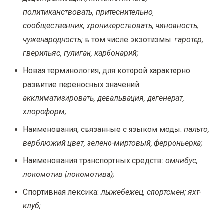
политиканствовать, притеснительно,
сообщественник, хроникерствовать, чиновность,
чуженародность;
в том числе экзотизмы:
гаротер,
гверильяс, гулиган, карбонарий;
Новая терминология, для которой характерно
развитие переносных значений:
акклиматизировать, девальвация, дегенерат,
хлороформ;
Наименования, связанные с языком моды:
пальто,
верблюжий цвет, зелено-миртовый, ферроньерка;
Наименования транспортных средств:
омнибус,
локомотив (локомотива);
Спортивная лексика:
лыжебежец, спортсмен; яхт-
клуб;