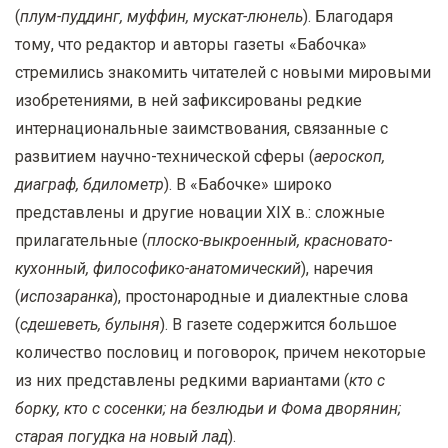
(
плум-пуддинг, муффин, мускат-люнель
). Благодаря
тому, что редактор и авторы газеты «Бабочка»
стремились знакомить читателей с новыми мировыми
изобретениями, в ней зафиксированы редкие
интернациональные заимствования, связанные с
развитием научно-технической сферы (
аероскоп,
диаграф, бдилометр
). В «Бабочке» широко
представлены и другие новации XIX в.: сложные
прилагательные (
плоско-выкроенный, красновато-
кухонный, философико-анатомический
), наречия
(
испозаранка
), простонародные и диалектные слова
(
сдешеветь, булыня
). В газете содержится большое
количество пословиц и поговорок, причем некоторые
из них представлены редкими вариантами (
кто с
борку, кто с сосенки; на безлюдьи и Фома дворянин;
старая погудка на новый лад
).