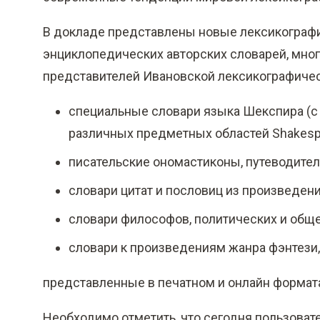
В докладе представлены новые лексикографи
энциклопедических авторских словарей, мно
представителей Ивановской лексикографичес
специальные словари языка Шекспира (с
различных предметных областей Shakespea
писательские ономастиконы, путеводител
словари цитат и пословиц из произведени
словари философов, политических и общ
словари к произведениям жанра фэнтези,
представленные в печатном и онлайн форматах,
Необходимо отметить, что сегодня пользоват