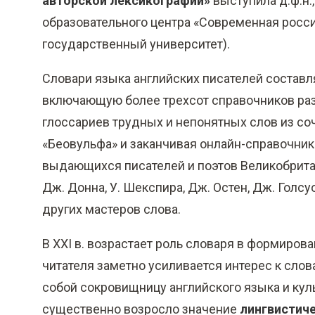
авторской лексикографии»
выступила д.ф.н.,
о
образовательного центра «Современная росси
м
государственный университет).
у
с
Словари языка английских писателей состав
о
включающую более трехсот справочников ра
д
глоссариев трудных и непонятных слов из со
е
«Беовульфа» и заканчивая онлайн-справочни
р
выдающихся писателей и поэтов Великобрита
ж
Дж. Донна, У. Шекспира, Дж. Остен, Дж. Голсуо
а
других мастеров слова.
н
и
В XXI в. возрастает роль словаря в формиров
ю
читателя заметно усиливается интерес к сло
собой сокровищницу английского языка и кул
существенно возросло значение
лингвистиче