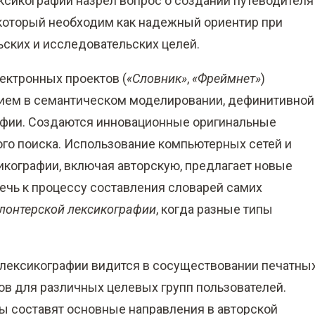
ексикографии назрел вопрос о создании путеводителя
 который необходим как надежный ориентир при
ских и исследовательских целей.
ектронных проектов (
«Словник»
,
«Фреймнет»
)
ием в семантическом моделировании, дефинитивной
рафии. Создаются инновационные оригинальные
о поиска. Использование компьютерных сетей и
икографии, включая авторскую, предлагает новые
ечь к процессу составления словарей самих
лонтерской лексикографии
, когда разные типы
лексикографии видится в сосуществовании печатных
ов для различных целевых групп пользователей.
ты составят основные направления в авторской