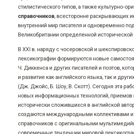
стилистического типов, а также культурно-о
справочников
, всесторонне раскрывающих и
внутренний мир писателя и одновременно по
Великобритании определенной исторической 
В XXI в. наряду с чосеровской и шекспировск
лексикографии формируются новые самостоят
Ч. Диккенса и других писателей и поэтов, к
и развитие как английского языка, так и дру
(Дж. Джойс, Б. Шоу, В. Скотт). Сегодня эта р
новых информационных технологий, приемов к
исторически сложившихся в английской авто
создаются международными коллективами и 
справочников с оригинальными мультимедий
современные тенденции мировой лексикогра