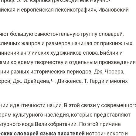
 проф. О. М. Карпова (руководитель Научно-
йская и европейская лексикография», Ивановский
ляют большую самостоятельную группу словарей,
зличных жанров и размеров начиная от прикнижных
чинений английских художников слова, Библии и
ками ко всему творчеству и отдельным произведени
нии разных исторических периодов: Дж. Чосера,
рси, Дж. Драйдена, Ч. Диккенса, Т. Гарди и многих
ании идентичности нации. В этой связи у современног
варям культурного наследия, которые представляют
ьтурного кода Великобритании. По этой причине
ских словарей языка писателей
исторического и