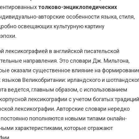
риентированных
толково-энциклопедических
ндивидуально-авторские особенности языка, стиля,
дробно освещающих культурную картину
эпохи.
ой лексикографией в английской писательской
ельные направления. Это словари Дж. Мильтона,
оторые оказали существенное влияние на формировани
гих языков Великобритании: ирландского и шотландско
абота ведется, главным образом, с использованием
орпусной лексикографии с учетом богатых традиций
рской лексикографии. Авторские словари нередко
постоянно пополняются новыми типами онлайн-
ными характеристиками, которые отражают
фии.