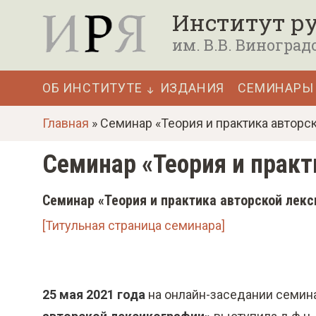
П
Институт ру
е
им. В.В. Виноград
р
е
ОБ ИНСТИТУТЕ
ИЗДАНИЯ
СЕМИНАРЫ
й
Основная
т
Главная
» Семинар «Теория и практика авторск
навигация
и
Семинар «Теория и практ
к
о
Семинар «Теория и практика авторской лек
с
[Титульная страница семинара]
н
о
в
25 мая 2021 года
на онлайн-заседании семин
н