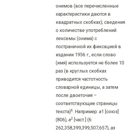
онимов (все перечисленные
характеристики даются в
квадратных скобках); сведения
о количестве употреблений
лексемы (онима) с
постраничной их фиксацией в
издании 1956 г., если слово
(имя) используется не более 10
раз (в круглых скобках
приводится частотность
словарной единицы, а затем
после двоеточия –
соответствующие страницы
6
текста)
. Например:
а
1 [союз]
2
(806),
а
[част.] (6:
262,358,399,399,507,657),
аз