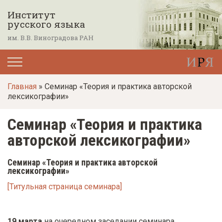
П
Институт
е
русского языка
р
им. В.В. Виноградова РАН
е
й
т
Главная
» Семинар «Теория и практика авторской
и
лексикографии»
к
о
Семинар «Теория и практика
с
авторской лексикографии»
н
о
Семинар «Теория и практика авторской
лексикографии»
в
[Титульная страница семинара]
н
о
м
19 марта
на очередном заседании семинара