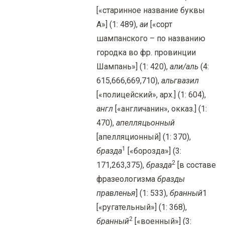
[«старинное название буквы
А»] (1: 489),
аи
[«сорт
шампанского – по названию
городка во фр. провинции
Шампань»] (1: 420),
али/аль
(4:
615,666,669,710),
альгвазил
[«полицейский», арх.] (1: 604),
англ
[«англичанин», окказ.] (1:
470),
апелляцьонный
[апелляционный] (1: 370),
1
бразда
[«борозда»] (3:
2
171,263,375),
бразда
[в составе
фразеологизма
бразды
правленья
] (1: 533),
бранный
1
[«ругательный»] (1: 368),
2
бранный
[«военный»] (3: