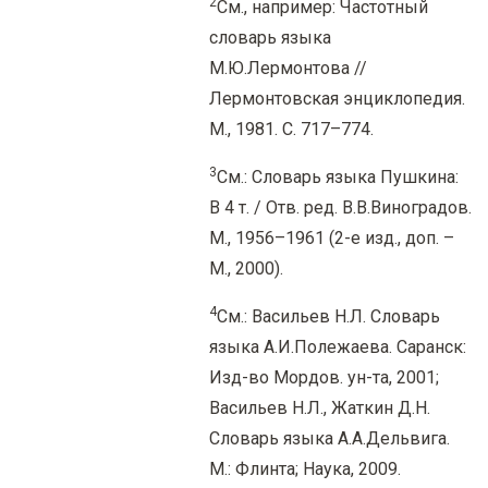
2
См., например: Частотный
словарь языка
М.Ю.Лермонтова //
Лермонтовская энциклопедия.
М., 1981. С. 717–774.
3
См.: Словарь языка Пушкина:
В 4 т. / Отв. ред. В.В.Виноградов.
М., 1956–1961 (2-е изд., доп. –
М., 2000).
4
См.: Васильев Н.Л. Словарь
языка А.И.Полежаева. Саранск:
Изд-во Мордов. ун-та, 2001;
Васильев Н.Л., Жаткин Д.Н.
Словарь языка А.А.Дельвига.
М.: Флинта; Наука, 2009.