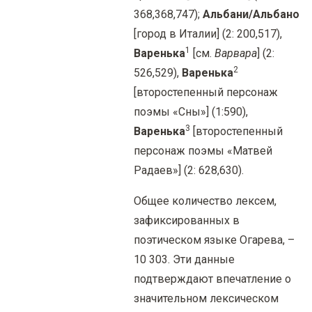
368,368,747);
Альбани/Альбано
[город в Италии] (2: 200,517),
1
Варенька
[см.
Варвара
] (2:
2
526,529),
Варенька
[второстепенный персонаж
поэмы «Сны»] (1:590),
3
Варенька
[второстепенный
персонаж поэмы «Матвей
Радаев»] (2: 628,630).
Общее количество лексем,
зафиксированных в
поэтическом языке Огарева, –
10 303. Эти данные
подтверждают впечатление о
значительном лексическом