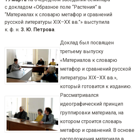
у
с докладом «Образное поле “Растения” в
с
“Материалах к словарю метафор и сравнений
о
русской литературы XIX–XX вв.”» выступила
к. ф. н.
З. Ю. Петрова
.
д
е
Доклад был посвящен
р
третьему выпуску
ж
«Материалов к словарю
а
метафор и сравнений русской
н
литературы XIX–XX вв.»,
и
который готовится к изданию.
ю
Рассматривался
идеографический принцип
группировки материала, на
котором строится словарь
метафор и сравнений. В основе
расположения материала в