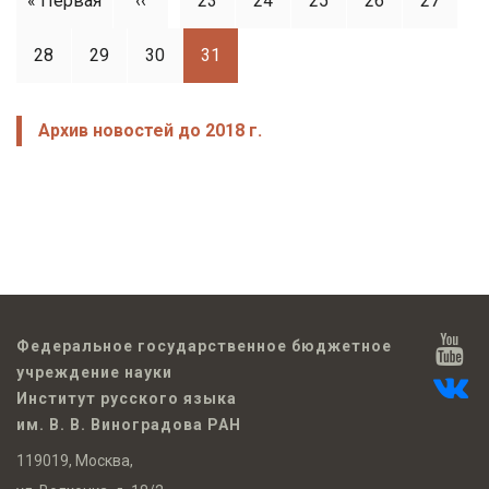
Первая
« Первая
Предыдущая
‹‹
Page
23
Page
24
Page
25
Page
26
Page
27
Нумерация
страниц
страница
Page
28
Page
29
страница
Page
30
Page
31
Архив новостей до 2018 г.
Федеральное государственное бюджетное
учреждение науки
Институт русского языка
им. В. В. Виноградова РАН
119019, Москва,