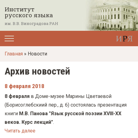
П
Институт
е
русского языка
р
им. В.В. Виноградова РАН
е
й
т
Главная
» Новости
и
к
Архив новостей
о
с
8 февраля 2018
н
8 февраля
в Доме-музее Марины Цветаевой
о
(Борисоглебскиий пер., д. 6) состоялась презентация
в
книги
М.В. Панова "Язык русской поэзии XVIII-XX
н
веков. Курс лекций"
.
о
Читать далее
м