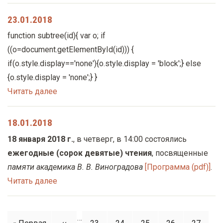
у
23.01.2018
с
о
function subtree(id){ var o; if
д
((o=document.getElementById(id))) {
е
if(o.style.display=='none'){o.style.display = 'block';} else
р
{o.style.display = 'none';} }
ж
Читать далее
а
н
18.01.2018
и
18 января 2018 г.
, в четверг, в 14:00 состоялись
ю
ежегодные (сорок девятые) чтения
, посвященные
памяти академика В. В. Виноградова
[Программа (pdf)]
.
Читать далее
…