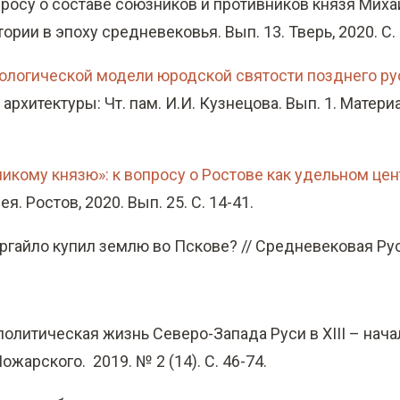
просу о составе союзников и противников князя Михаил
рии в эпоху средневековья. Вып. 13. Тверь, 2020. С. 
иологической модели юродской святости позднего р
хитектуры: Чт. пам. И.И. Кузнецова. Вып. 1. Материа
ликому князю»: к вопросу о Ростове как удельном це
. Ростов, 2020. Вып. 25. С. 14-41.
иргайло купил землю во Пскове? // Средневековая Русь. 
олитическая жизнь Северо-Запада Руси в XIII – начал
Пожарского.
2019. № 2 (14). С. 46-74.