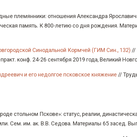
дные племянники: отношения Александра Ярославича
ическая память. К 800-летию со дня рождения. Матери
вгородской Синодальной Кормчей (ГИМ Син., 132)
//
акт. конф. 24-26 сентября 2019 года, Великий Новгор
ндреевич и его недолгое псковское княжение
// Труд
роде стольном Пскове»: статус, реалии, династическ
. Сем. им. ак. В.В. Седова. Материалы 65 засед. Вып. 