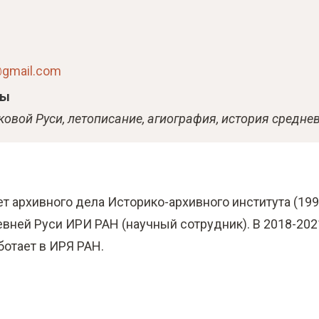
n@gmail.com
сы
ковой Руси, летописание, агиография, история средне
ет архивного дела Историко-архивного института (199
ревней Руси ИРИ РАН (научный сотрудник). В 2018-2
ботает в ИРЯ РАН.