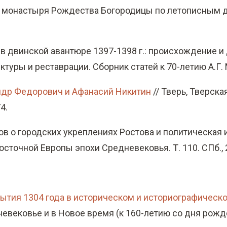
го монастыря Рождества Богородицы по летописным д
в двинской авантюре 1397-1398 г.: происхождение и 
уры и реставрации. Сборник статей к 70-летию А.Г. Ме
ндр Федорович и Афанасий Никитин
// Тверь, Тверск
4.
в о городских укреплениях Ростова и политическая и
точной Европы эпохи Средневековья. Т. 110. СПб., 2
бытия 1304 года в историческом и историографическ
ековье и в Новое время (к 160-летию со дня рождения