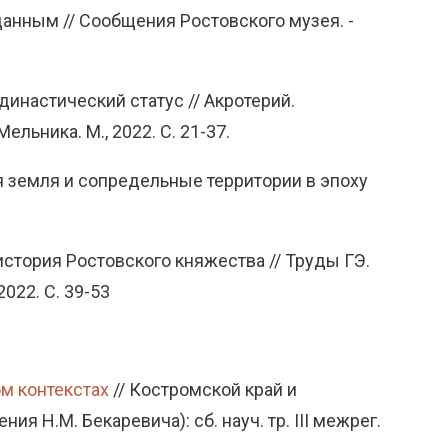
анным // Сообщения Ростовского музея. -
династический статус // Акротерий.
льника. М., 2022. С. 21-37.
ая земля и сопредельные территории в эпоху
стория Ростовского княжества // Труды ГЭ.
022. С. 39-53
ом контекстах
// Костромской край и
 Н.М. Бекаревича): сб. науч. тр. III межрег.