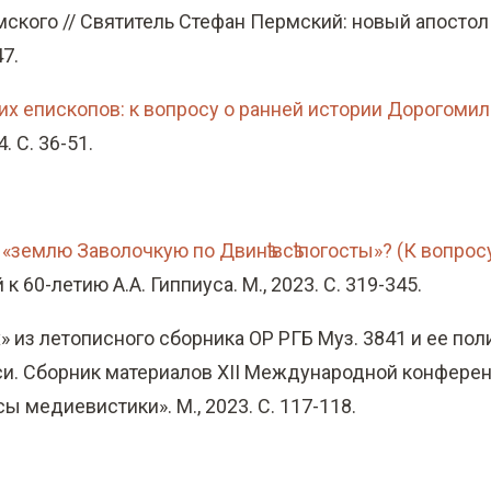
кого // Святитель Стефан Пермский: новый апостол и 
47.
их епископов: к вопросу о ранней истории Дорогоми
. С. 36-51.
«землю Заволочкую по Двинѣ всѣ погосты»? (К вопрос
к 60-летию А.А. Гиппиуса. М., 2023. С. 319-345.
х» из летописного сборника ОР РГБ Муз. 3841 и ее по
. Сборник материалов XII Международной конференци
 медиевистики». М., 2023. С. 117-118.