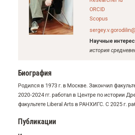
о
ORCID
м
Scopus
у
с
sergey.v.gorodili
о
Научные интере
д
история средневе
е
р
Биография
ж
а
Родился в 1973 г. в Москве. Закончил факульт
н
2020-2024 гг. работал в Центре по истории Д
и
факультете
Liberal Arts
в РАНХИГС. С 2025 г. ра
ю
Публикации