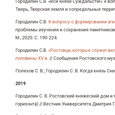
Городилин С.В. «Вси князи Суждальстiи»: к во
Тверь, Тверская земля и сопредельные террито
Городилин С.В.
К вопросу о формировании аг
проблемы изучения и сохранения памятников ар
М., 2020. С. 190-224.
Городилин С.В.
«Ростовци, которые служат ве
половины XV в.
// Сообщения Ростовского музея
Полехов С. В.; Городилин С. В. Когда князь Ск
2019
Городилин С. В. Ростовский княжеский дом и п
горизонта) // Вестник Университета Дмитрия 