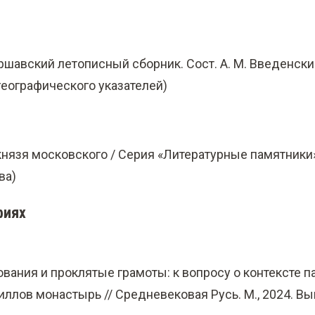
шавский летописный сборник. Сост. А. М. Введенский, 
географического указателей)
нязя московского / Серия «Литературные памятники». П
ва)
фиях
ования и проклятые грамоты: к вопросу о контексте 
ллов монастырь // Средневековая Русь. М., 2024. Вып.