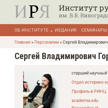
П
Институт ру
е
им. В.В. Виноград
р
е
ОБ ИНСТИТУТЕ
ИЗДАНИЯ
СЕМИНАРЫ
й
Основная
т
Главная
»
Персоналии
» Сергей Владимирович
навигация
и
Сергей Владимирович Го
к
о
с
старший научный
н
Отдел историко-к
о
Профиль в РИНЦ
в
academia.edu
н
Researcher id