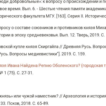
 люди добровольные»: к вопросу о происхождении и 
вое время. Вып. 6. - Шестые чтения памяти академик
рического факультета МГУ. [163]. Серия II. Историческ
просу о составе союзников и противников князя Михаил
рии в эпоху средневековья. Вып. 12. Тверь, 2019. С. 
сковской купле князя Скиргайла // Древняя Русь. Воп
усь. Вопросы медиевистики"]. 2019. С. 159.
язя Ивана Найдена Репню Оболенского? (городская т
1 (75). С. 27-31.
князь» или чужой наместник? // Археология и истори
3. Псков, 2018. С. 65-89.