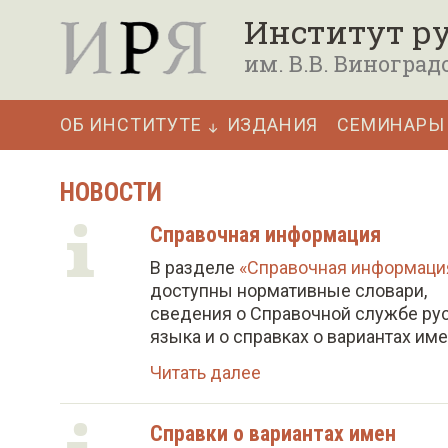
П
Институт ру
е
им. В.В. Виноград
р
е
ОБ ИНСТИТУТЕ
ИЗДАНИЯ
СЕМИНАРЫ
й
Основная
т
навигация
НОВОСТИ
и
к
Справочная информация
о
В разделе
«Справочная информаци
доступны нормативные словари,
с
сведения о Справочной службе ру
н
языка и о справках о вариантах име
о
Читать далее
в
н
Справки о вариантах имен