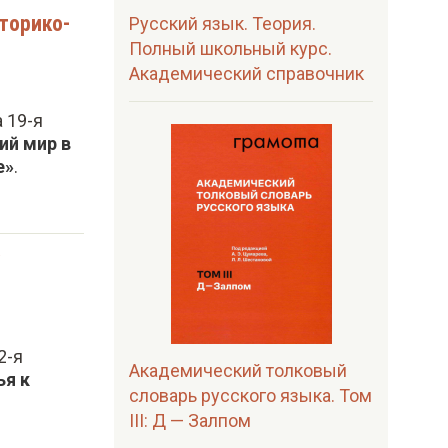
торико-
Русский язык. Теория.
Полный школьный курс.
Академический справочник
 19-я
ий мир в
е»
.
у
2-я
Академический толковый
ья к
словарь русского языка. Том
III: Д — Залпом