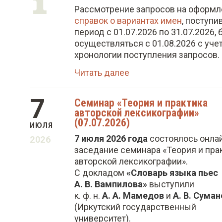
о
Рассмотрение запросов на оформл
м
справок о вариантах имен
, поступи
у
период с 01.07.2026 по 31.07.2026, 
осуществляться с 01.08.2026 с уче
с
хронологии поступления запросов.
о
Читать далее
д
е
7
Семинар «Теория и практика
р
авторской лексикографии»
(07.07.2026)
ж
ИЮЛЯ
7 июля 2026 года
состоялось онла
а
2026
заседание семинара «Теория и пра
н
авторской лексикографии».
и
С докладом
«Словарь языка пьес
А. В. Вампилова»
выступили
ю
к. ф. н.
А. А. Мамедов
и
А. В. Сума
(Иркутский государственный
университет).