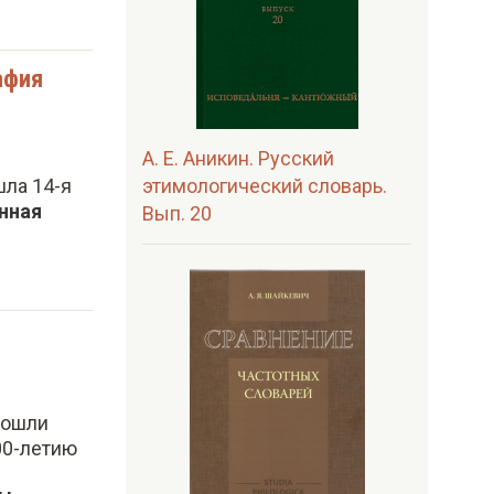
афия
А. Е. Аникин. Русский
этимологический словарь.
шла 14-я
нная
Вып. 20
рошли
00-летию