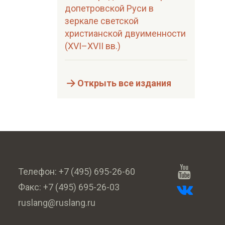
допетровской Руси в
зеркале светской
христианской двуименности
(XVI–XVII вв.)
Открыть все издания
Телефон:
+7 (495) 695-26-60
Факс:
+7 (495) 695-26-03
ruslang@ruslang.ru