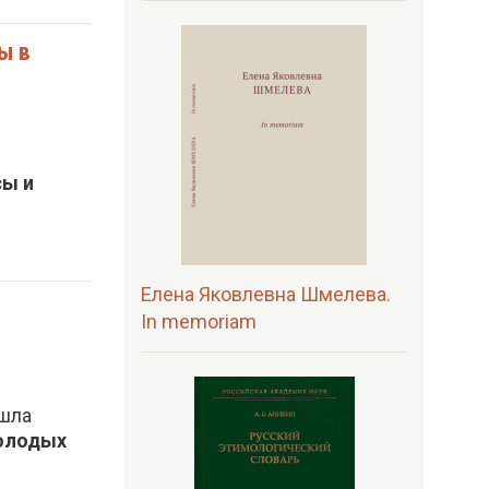
ы в
сы и
Елена Яковлевна Шмелева.
In memoriam
ошла
молодых