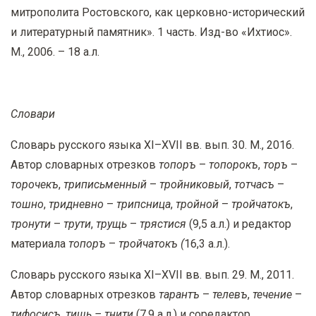
митрополита Ростовского, как церковно-исторический
и литературный памятник». 1 часть. Изд-во «Ихтиос».
М., 2006. – 18 а.л.
Словари
Словарь русского языка XI–XVII вв. вып. 30. М., 2016.
Автор словарных отрезков
топоръ
–
топорокъ
,
торъ
–
торочекъ
,
триписьменный
–
тройниковый
,
тотчасъ
–
тошно
,
тридневно
–
трип
сница
,
тройной
–
тройчатокъ
,
тронути
–
трути
,
трущь
–
трястися
(9,5 а.л.) и редактор
материала
топоръ
–
тройчатокъ (
16,3 а.л.).
Словарь русского языка XI–XVII вв. вып. 29. М., 2011.
Автор словарных отрезков
тарантъ
–
телевъ
,
течение
–
тифосисъ, тишь – тнити
(7,9 а.л.) и соредактор