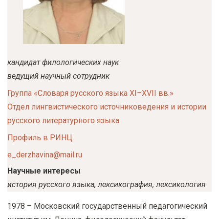
у
с
о
д
е
кандидат филологических наук
р
ведущий научный сотрудник
ж
Группа «Словаря русского языка XI–XVII вв.»
а
Отдел лингвистического источниковедения и истории
н
русского литературного языка
и
Профиль в РИНЦ
ю
e_derzhavina@mail.ru
Научные интересы
история русского языка, лексикография, лексикология
1978 – Московский государственный педагогический