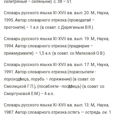
селитряный – селяныни
). с. 38 – 51.
Словарь русского языка XI-XVII вв. вып. 20. М., Наука,
1995. Автор словарного отрезка (
проводатай –
прогонити
)
.
– 1 а.л. (в соавт. с Дерягиным В.Я.).
Словарь русского языка XI-XVII вв. вып. 19. М., Наука,
1994. Автор словарного отрезка (
придверие –
прижмуривати
). – 1,5 а.л. (в соавт. со Малковой О.В.).
Словарь русского языка XI-XVII вв. вып. 17. М., Наука,
1991. Автор словарного отрезка (
порассыпати -
пороходѣлецъ, порубъ – поряжение
) (в соавт. со
Смолицкой Г.П.)
,
(
посабляти - посѣдѣлецъ
) (в соавт. со
Сморгуновой Е.М.).– 4 а.л..
Словарь русского языка XI-XVII вв. вып. 13. М,. Наука,
1987. Автор словарного отрезка
остегъ — острядь
. ок. 1