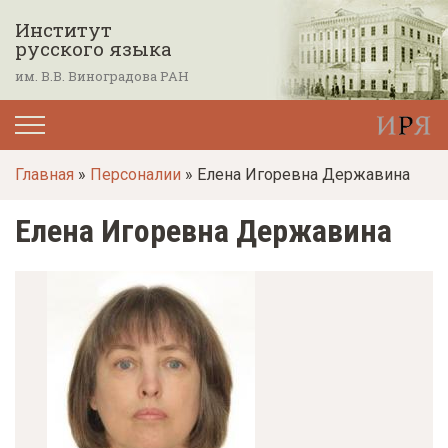
П
Институт
е
русского языка
р
им. В.В. Виноградова РАН
е
й
т
Главная
»
Персоналии
» Елена Игоревна Державина
и
к
Елена Игоревна Державина
о
с
н
о
в
н
о
м