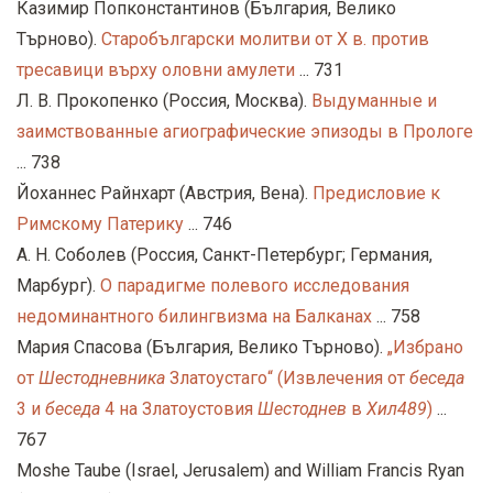
Казимир Попконстантинов (България, Велико
Търново).
Старобългарски молитви от Х в. против
тресавици върху оловни амулети
... 731
Л. В. Прокопенко (Россия, Москва).
Выдуманные и
заимствованные агиографические эпизоды в Прологе
... 738
Йоханнес Райнхарт (Австрия, Вена).
Предисловие к
Римскому Патерику
... 746
А. Н. Соболев (Россия, Санкт-Петербург; Германия,
Марбург).
О парадигме полевого исследования
недоминантного билингвизма на Балканах
... 758
Мария Спасова (България, Велико Търново).
„Избрано
от
Шестодневника
Златоустаго“ (Извлечения от
беседа
3 и
беседа
4 на Златоустовия
Шестоднев
в
Хил489
)
...
767
Moshe Taube (Israel, Jerusalem) and William Francis Ryan