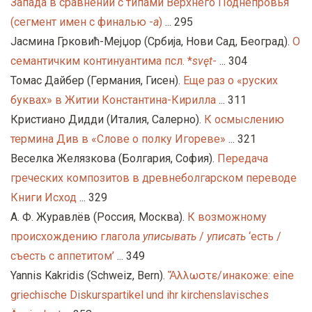
Запада в сравнении с типами Верхнего Поднепровья
(сегмент имен с финалью -
а
)
... 295
Јасмина Грковић-Мејџор (Србија, Нови Сад, Београд).
O
семантичким континуантима псл. *
svęt
-
... 304
Томас Дайбер (Германия, Гисен).
Еще раз о «руских
буквах» в Житии Константина-Кирилла
... 311
Кристиано Дидди (Италия, Салерно).
К осмыслению
термина Див в «Слове о полку Игореве»
... 321
Веселка Желязкова (Болгария, София).
Передача
греческих композитов в древнеболгарском переводе
Книги Исход
... 329
А. Ф. Журавлёв (Россия, Москва).
К возможному
происхождению глагола
уписывать
/
уписать
‘есть /
съесть с аппетитом’
... 349
Yannis Kakridis (Schweiz, Bern).
Ἄλλωστε/инакоже: eine
griechische Diskurspartikel und ihr kirchenslavisches