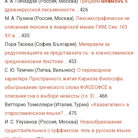
А. А. Пичхадзе (Россия, Москва).
Грецизм
меѳимонъ
в
древнерусской письменности
... 426
М. А. Пузина (Россия, Москва).
Лексикографически не
описанная лексика в январской минее ГИМ, Син. 163
XII в.
... 430
Лора Тасева (София, България).
Материали за
редупликацията на представката съ- в южнославянски
средновековни текстове
... 453
С. Ю. Темчин (Литва, Вильнюс).
О переводном
характере Пространного жития Кирилла Философа:
обыгрывание греческого слова ΦΙΛΟΣΟΦΟΣ в
описании сна о выборе невесты (гл. 3)
... 466
Витторио Томеллери (Италия, Турин).
«Квазигапакс» в
старославянском языке?
... 475
И. С. Улуханов (Россия, Москва).
Новообразования
существительных с суффиксом ‑
тель
в русском языке