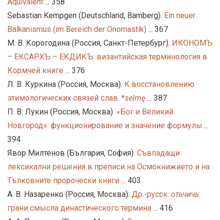
Äquivalent
... 358
Sebastian Kempgen (Deutschland, Bamberg).
Ein neuer
Balkanismus (im Bereich der Onomastik)
... 367
М. В. Корогодина (Россия, Санкт-Петербург).
ИКОНОМЪ
– ЕКСАРХЪ – ЕКДИКЪ: византийская терминология в
Кормчей книге
... 376
Л. В. Куркина (Россия, Москва).
К восстановлению
этимологических связей слав. *
selmę
... 387
П. В. Лукин (Россия, Москва).
«Бог и Великий
Новгород»: функционирование и значение формулы
...
394
Явор Милтенов (България, София).
Съвпадащи
лексикални решения в преписи на Осмокнижието и на
Тълковните пророчески книги
... 403
А. В. Назаренко (Россия, Москва).
Др.-русск.
отьчичь
:
грани смысла династического термина
... 416