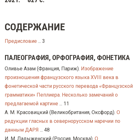
у
с
о
СОДЕРЖАНИЕ
д
е
Предисловие
... 3
р
ПАЛЕОГРАФИЯ, ОРФОГРАФИЯ, ФОНЕТИКА
ж
а
Оливье Азам (Франция, Париж).
Изображение
н
произношения французского языка XVIII века в
и
фонетической части русского перевода «Французской
ю
грамматики» Пеплиера. Несколько замечаний о
предлагаемой картине
... 11
А. М. Красовицкий (Великобритания, Оксфорд).
О
редукции гласных в севернорусском наречии по
данным ДАРЯ
... 48
И. М. Ладыженский (Россия, Москва).
О