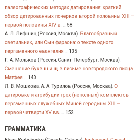
палеографических методах датирования: краткий
обзор датированных почерков второй половины XIII –
первой половины XIV в.
... 58
А. Л. Лифшиц (Россия, Москва).
Благообразный
светильник, или Сын фараона: о тексте одного
пергаменного евангелия
... 135
Г. А. Мольков (Россия, Санкт-Петербург, Москва).
Смешение букв
ш
и
щ
в письме новгородского писца
Матфея
... 143
Л. В. Мошкова, А. А. Турилов (Россия, Москва).
О
датировке и атрибуции трех (неполных) комплектов
пергаменных служебных Миней середины XIII –
первой четверти XV вв.
... 152
ГРАММАТИКА
Elena Bratishenko (Canada, Calgary).
Instrument, Causal