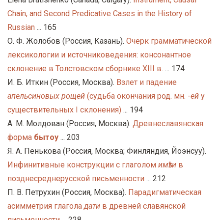
Chain, and Second Predicative Cases in the History of
Russian
... 165
О. Ф. Жолобов (Россия, Казань).
Очерк грамматической
лексикологии и источниковедения: консонантное
склонение в Толстовском сборнике XIII в.
... 174
И. Б. Иткин (Россия, Москва).
Взлет и падение
апельсиновых рощей
(судьба окончания род. мн. -
ей
у
существительных I склонения)
... 194
А. М. Молдован (Россия, Москва).
Древнеславянская
форма
бытоу
... 203
Я. А. Пенькова (Россия, Москва; Финляндия, Йоэнсуу).
Инфинитивные конструкции с глаголом
имѣти
в
позднесреднерусской письменности
... 212
П. В. Петрухин (Россия, Москва).
Парадигматическая
асимметрия глагола
дати
в древней славянской
письменности
... 228