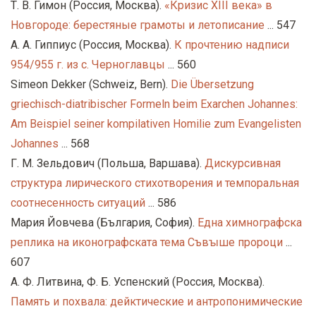
Т. В. Гимон (Россия, Москва).
«Кризис XIII века» в
Новгороде: берестяные грамоты и летописание
... 547
А. А. Гиппиус (Россия, Москва).
К прочтению надписи
954/955 г. из c. Черноглавцы
... 560
Simeon Dekker (Schweiz, Bern).
Die Übersetzung
griechisch-diatribischer Formeln beim Exarchen Johannes:
Am Beispiel seiner kompilativen Homilie zum Evangelisten
Johannes
... 568
Г. М. Зельдович (Польша, Варшава).
Дискурсивная
структура лирического стихотворения и темпоральная
соотнесенность ситуаций
... 586
Мария Йовчева (България, София).
Eдна химнографска
реплика на иконографската тема Съвꙑше пророци
...
607
А. Ф. Литвина, Ф. Б. Успенский (Россия, Москва).
Память и похвала: дейктические и антропонимические