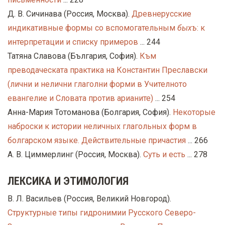
Д. В. Сичинава (Россия, Москва).
Древнерусские
индикативные формы со вспомогательным
быхъ
: к
интерпретации и списку примеров
... 244
Татяна Славова (България, София).
Към
преводаческата практика на Константин Преславски
(лични и нелични глаголни форми в Учителното
евангелие и Словата против арианите)
... 254
Анна-Мария Тотоманова (Болгария, София).
Некоторые
наброски к истории неличных глагольных форм в
болгарском языке. Действительные причастия
... 266
А. В. Циммерлинг (Россия, Москва).
Суть и есть
... 278
ЛЕКСИКА И ЭТИМОЛОГИЯ
В. Л. Васильев (Россия, Великий Новгород).
Структурные типы гидронимии Русского Северо-