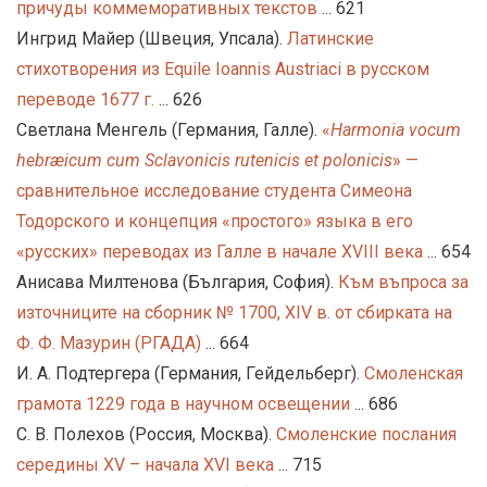
причуды коммеморативных текстов
... 621
Ингрид Майер (Швеция, Упсала).
Латинские
стихотворения из Equile Ioannis Austriaci в русском
переводе 1677 г.
... 626
Светлана Менгель (Германия, Галле).
«
Harmonia vocum
hebræicum cum Sclavonicis rutenicis et polonicis
» —
сравнительное исследование студента Симеона
Тодорского и концепция «простого» языка в его
«русских» переводах из Галле в начале XVIII века
... 654
Анисава Милтенова (България, София).
Към въпроса за
източниците на сборник № 1700, ХІV в. от сбирката на
Ф. Ф. Мазурин (РГАДА)
... 664
И. А. Подтергера (Германия, Гейдельберг).
Смоленская
грамота 1229 года в научном освещении
... 686
С. В. Полехов (Россия, Москва).
Смоленские послания
середины XV – начала XVI века
... 715