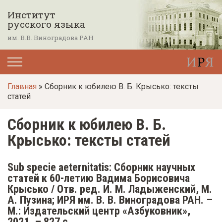
П
Институт
е
русского языка
р
им. В.В. Виноградова РАН
е
й
т
Главная
» Сборник к юбилею В. Б. Крысько: тексты
и
статей
к
о
Сборник к юбилею В. Б.
с
Крысько: тексты статей
н
о
Sub specie aeternitatis: Сборник научных
в
статей к 60-летию Вадима Борисовича
Крысько / Отв. ред. И. М. Ладыженский, М.
н
А. Пузина; ИРЯ им. В. В. Виноградова РАН. –
о
М.: Издательский центр «Азбуковник»,
м
2021. – 827 с.