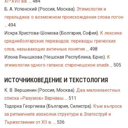
XI–XVII вв.
... 484
Б. А. Успенский (Россия, Москва).
Этимология и
геральдика: о возможном происхождении слова
погон
... 494
Искра Христова-Шомова (Болгария, София).
К лексике
среднеболгарских переводов: переводы греческих
слов, называющих античные понятия
... 498
Илона Янышкова (Чешская Республика, Брно).
К
этимологии одного гапакса: старочешское
snada
... 505
ИСТОЧНИКОВЕДЕНИЕ И ТЕКСТОЛОГИЯ
К. В. Вершинин (Россия, Москва).
Два малоизвестных
списка «Разумов» Варнавы
... 511
Тодорка Георгиева (България, Силистра).
Към въпроса
за ритмичните изоколни структури в
Златоструй
и
Тържественик
от XII в.
... 536