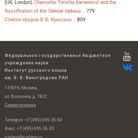
(UK, London).
Chancellor Timofej Kamenevič and the
Russification of the
Тайная тайных
... 779
Список трудов В. Б. Крысько
... 809
Федеральное государственное бюджетное
учреждение науки
Институт русского языка
им. В. В. Виноградова РАН
119019, Москва,
ул. Волхонка, д. 18/2.
Схема проезда
Телефон:
+7 (495) 695-26-60
Факс:
+7 (495) 695-26-03
ruslang@ruslang.ru