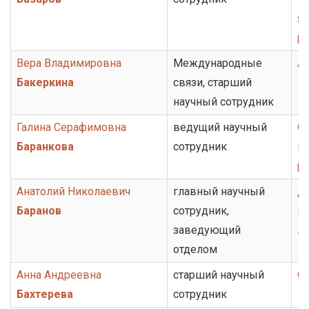
я
р
Вера Владимировна
Международные
А
Бакеркина
связи, старший
научный сотрудник
Галина Серафимовна
ведущий научный
От
Баранкова
сотрудник
ис
ру
Анатолий Николаевич
главный научный
Д
Баранов
сотрудник,
э
заведующий
л
отделом
Анна Андреевна
старший научный
От
Бахтерева
сотрудник