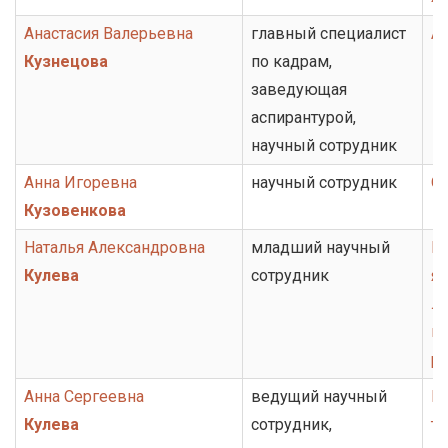
Анастасия Валерьевна
главный специалист
А
Кузнецова
по кадрам,
заведующая
аспирантурой,
научный сотрудник
Анна Игоревна
научный сотрудник
О
Кузовенкова
Наталья Александровна
младший научный
Гр
Кулева
сотрудник
яз
ли
ис
ру
Анна Сергеевна
ведущий научный
Г
Кулева
сотрудник,
то