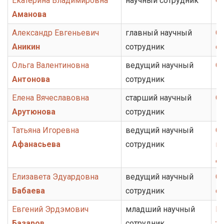
Екатерина Владимировна
научный сотрудник
О
у
Аманова
с
Александр Евгеньевич
главный научный
От
о
Аникин
сотрудник
о
д
е
Ольга Валентиновна
ведущий научный
О
р
Антонова
сотрудник
ж
Елена Вячеславовна
старший научный
От
а
Арутюнова
сотрудник
н
Татьяна Игоревна
ведущий научный
От
и
Афанасьева
сотрудник
ис
ю
Д
Елизавета Эдуардовна
ведущий научный
Се
Бабаева
сотрудник
с
Евгений Эрдэмович
младший научный
Г
Базаров
сотрудник
то