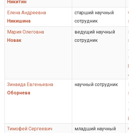
Никитин
Елена Андреевна
старший научный
От
Никишина
сотрудник
я
Мария Олеговна
ведущий научный
Гр
Новак
сотрудник
яз
ли
ис
ру
Д
Зинаида Евгеньевна
научный сотрудник
Гр
Оборнева
яз
ли
ис
ру
Тимофей Сергеевич
младший научный
От