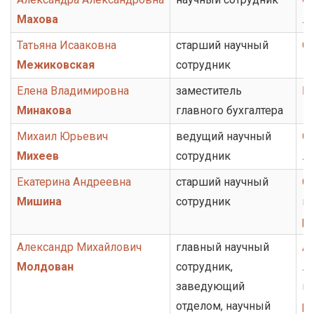
Махова
ли
Татьяна Исааковна
старший научный
О
Межиковская
сотрудник
Елена Владимировна
заместитель
Бу
Минакова
главного бухгалтера
Михаил Юрьевич
ведущий научный
От
Михеев
сотрудник
ли
Екатерина Андреевна
старший научный
От
Мишина
сотрудник
ис
ру
Александр Михайлович
главный научный
А
Молдован
сотрудник,
ли
заведующий
ис
отделом, научный
ру