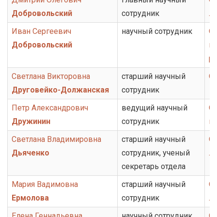
Добровольский
сотрудник
л
Иван Сергеевич
научный сотрудник
От
Добровольский
ис
ру
Светлана Викторовна
старший научный
О
Друговейко-Должанская
сотрудник
Петр Александрович
ведущий научный
От
Дружинин
сотрудник
ис
Светлана Владимировна
старший научный
От
Дьяченко
сотрудник, ученый
ли
секретарь отдела
Мария Вадимовна
старший научный
От
Ермолова
сотрудник
ли
Елена Геннадьевна
научный сотрудник,
От