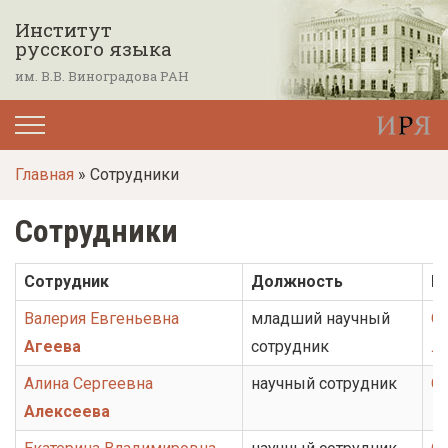
П
Институт
е
русского языка
р
им. В.В. Виноградова РАН
е
й
т
Главная
» Сотрудники
и
к
Сотрудники
о
с
Сотрудник
Должность
П
н
Валерия Евгеньевна
младший научный
О
о
Агеева
сотрудник
л
в
н
Алина Сергеевна
научный сотрудник
О
о
Алексеева
м