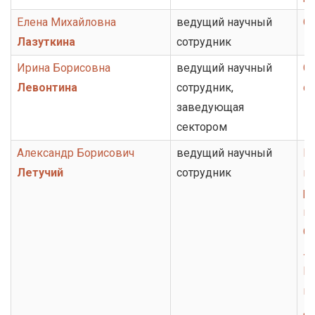
Елена Михайловна
ведущий научный
От
Лазуткина
сотрудник
Ирина Борисовна
ведущий научный
Се
Левонтина
сотрудник,
с
заведующая
сектором
Александр Борисович
ведущий научный
Гр
Летучий
сотрудник
ко
ру
к
От
ли
Ц
и
Д