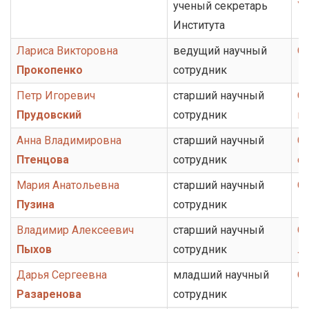
ученый секретарь
У
Института
Лариса Викторовна
ведущий научный
О
Прокопенко
сотрудник
Петр Игоревич
старший научный
От
Прудовский
сотрудник
ис
Анна Владимировна
старший научный
Се
Птенцова
сотрудник
с
Мария Анатольевна
старший научный
О
Пузина
сотрудник
Владимир Алексеевич
старший научный
От
Пыхов
сотрудник
ли
Дарья Сергеевна
младший научный
О
Разаренова
сотрудник