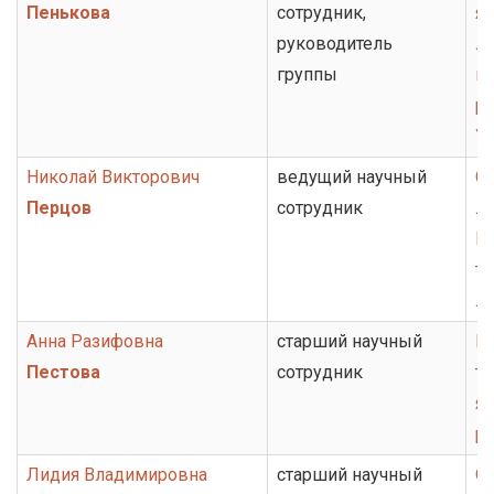
Пенькова
сотрудник,
яз
руководитель
ли
группы
ис
ру
У
Николай Викторович
ведущий научный
От
Перцов
сотрудник
ли
Ц
те
ли
Анна Разифовна
старший научный
Г
Пестова
сотрудник
то
я
ру
Лидия Владимировна
старший научный
О