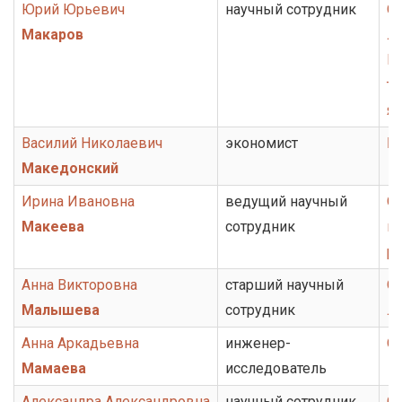
Юрий Юрьевич
научный сотрудник
От
Макаров
ли
Г
то
я
Василий Николаевич
экономист
Бу
Македонский
Ирина Ивановна
ведущий научный
От
Макеева
сотрудник
ис
ру
Анна Викторовна
старший научный
От
Малышева
сотрудник
ли
Анна Аркадьевна
инженер-
О
Мамаева
исследователь
Александра Александровна
научный сотрудник
От