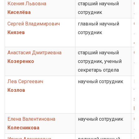
Ксения Львовна
старший научный
О
Киселёва
сотрудник
л
Сергей Владимирович
главный научный
От
Князев
сотрудник
ли
Д
Анастасия Дмитриевна
старший научный
О
Козеренко
сотрудник, ученый
л
секретарь отдела
Лев Сергеевич
научный сотрудник
Г
Козлов
то
я
р
Елена Валентиновна
научный сотрудник
От
Колесникова
ли