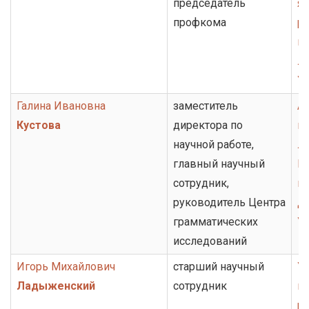
председатель
я
профкома
ру
ко
ли
У
Галина Ивановна
заместитель
А
Кустова
директора по
ко
научной работе,
ли
главный научный
Ц
сотрудник,
и
руководитель Центра
Д
грамматических
У
исследований
Игорь Михайлович
старший научный
У
Ладыженский
сотрудник
к
ру