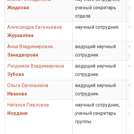
Жидкова
ученый секретарь
я
отдела
Александра Евгеньевна
научный сотрудник
О
Журавлёва
Анна Владимировна
ведущий научный
От
Занадворова
сотрудник
я
Людмила Владимировна
ведущий научный
От
Зубова
сотрудник
ли
Ольга Евгеньевна
ведущий научный
От
Иванова
сотрудник
Наталья Павловна
научный сотрудник,
Гр
Иордани
ученый секретарь
яз
группы
ли
ис