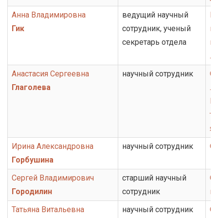
Анна Владимировна
ведущий научный
Гр
Гик
сотрудник, ученый
по
секретарь отдела
ко
ли
Анастасия Сергеевна
научный сотрудник
От
Глаголева
ли
Г
то
я
Ирина Александровна
научный сотрудник
От
Горбушина
Сергей Владимирович
старший научный
От
Городилин
сотрудник
ис
Татьяна Витальевна
научный сотрудник
От