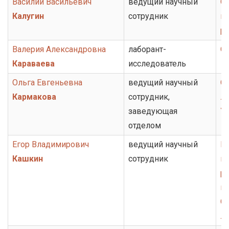
Василий Васильевич
ведущий научный
От
Калугин
сотрудник
ис
ру
Валерия Александровна
лаборант-
От
Караваева
исследователь
Ольга Евгеньевна
ведущий научный
От
Кармакова
сотрудник,
ли
заведующая
У
отделом
Егор Владимирович
ведущий научный
Гр
Кашкин
сотрудник
ко
ру
к
От
ли