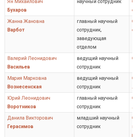
Ян Михайлович
научный сотрудник
Се
Бухаров
с
Жанна Жановна
главный научный
От
Варбот
сотрудник,
о
заведующая
отделом
Валерий Леонидович
ведущий научный
От
Васильев
сотрудник
Мария Марковна
ведущий научный
О
Вознесенская
сотрудник
л
Юрий Леонидович
главный научный
О
Воротников
сотрудник
л
Данила Викторович
младший научный
От
Герасимов
сотрудник
ис
ру