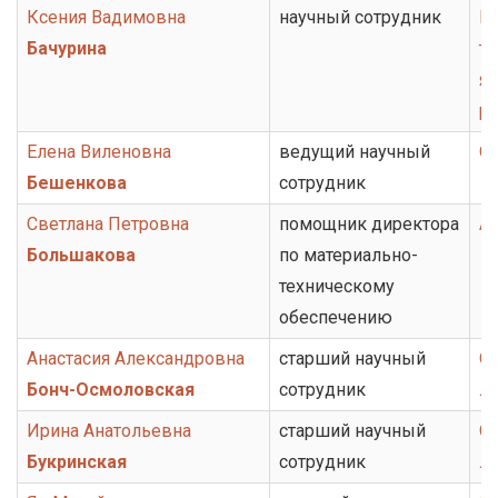
Ксения Вадимовна
научный сотрудник
Г
Бачурина
то
я
р
Елена Виленовна
ведущий научный
От
Бешенкова
сотрудник
Светлана Петровна
помощник директора
А
Большакова
по материально-
техническому
обеспечению
Анастасия Александровна
старший научный
От
Бонч-Осмоловская
сотрудник
ли
Ирина Анатольевна
старший научный
От
Букринская
сотрудник
ли