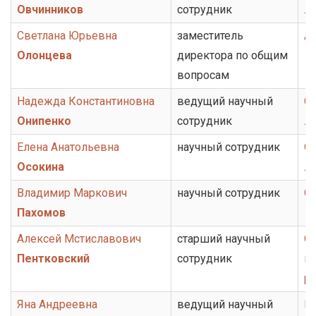
Овчинников
сотрудник
ли
Светлана Юрьевна
заместитель
А
Олонцева
директора по общим
вопросам
Надежда Константиновна
ведущий научный
От
Онипенко
сотрудник
ли
Елена Анатольевна
научный сотрудник
О
Осокина
л
Владимир Маркович
научный сотрудник
От
Пахомов
Алексей Мстиславович
старший научный
От
Пентковский
сотрудник
ис
ру
Яна Андреевна
ведущий научный
Гр