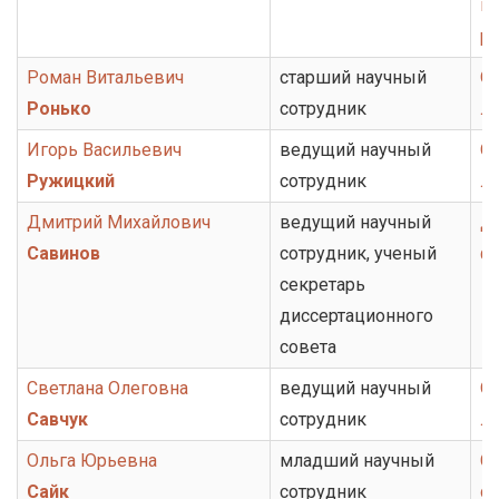
ис
ру
Роман Витальевич
старший научный
От
Ронько
сотрудник
ли
Игорь Васильевич
ведущий научный
О
Ружицкий
сотрудник
л
Дмитрий Михайлович
ведущий научный
Д
Савинов
сотрудник, ученый
ф
секретарь
диссертационного
совета
Светлана Олеговна
ведущий научный
От
Савчук
сотрудник
ли
Ольга Юрьевна
младший научный
Се
Сайк
сотрудник
с