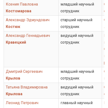
Ксения Павловна
младший научный
Се
Костомарова
сотрудник
с
Александр Эдмундович
старший научный
От
Костюк
сотрудник
ли
Александр Геннадьевич
ведущий научный
Н
Кравецкий
сотрудник
ц
От
ис
ру
Дмитрий Сергеевич
младший научный
От
Крылов
сотрудник
ис
Татьяна Владимировна
ведущий научный
Се
Крылова
сотрудник
с
Леонид Петрович
главный научный
Г