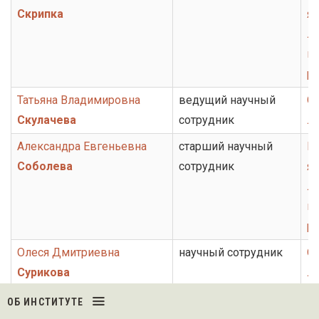
Скрипка
яз
ли
ис
ру
Татьяна Владимировна
ведущий научный
От
Скулачева
сотрудник
ли
Александра Евгеньевна
старший научный
Гр
Соболева
сотрудник
яз
ли
ис
ру
Олеся Дмитриевна
научный сотрудник
От
Сурикова
ли
Александра Валерьевна
ведущий научный
От
ОБ ИНСТИТУТЕ
Тер-Аванесова
сотрудник
ли