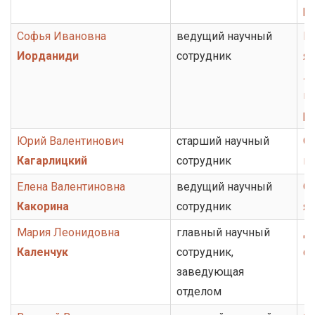
ру
Софья Ивановна
ведущий научный
Гр
Иорданиди
сотрудник
яз
ли
ис
ру
Юрий Валентинович
старший научный
От
Кагарлицкий
сотрудник
ис
Елена Валентиновна
ведущий научный
От
Какорина
сотрудник
я
Мария Леонидовна
главный научный
Д
Каленчук
сотрудник,
ф
заведующая
отделом