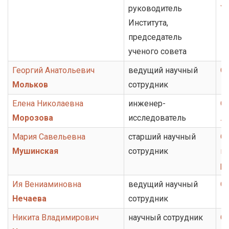
руководитель
У
Института,
председатель
ученого совета
Георгий Анатольевич
ведущий научный
О
Мольков
сотрудник
Елена Николаевна
инженер-
От
Морозова
исследователь
ли
Мария Савельевна
старший научный
От
Мушинская
сотрудник
ис
ру
Ия Вениаминовна
ведущий научный
От
Нечаева
сотрудник
Никита Владимирович
научный сотрудник
О