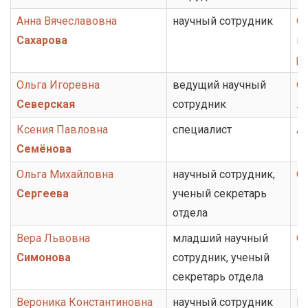
Анна Вячеславовна
научный сотрудник
От
Сахарова
ис
ру
Ольга Игоревна
ведущий научный
От
Северская
сотрудник
ли
Ксения Павловна
специалист
А
Семёнова
Ольга Михайловна
научный сотрудник,
От
Сергеева
ученый секретарь
отдела
Вера Львовна
младший научный
От
Симонова
сотрудник, ученый
секретарь отдела
Вероника Константиновна
научный сотрудник
Гр