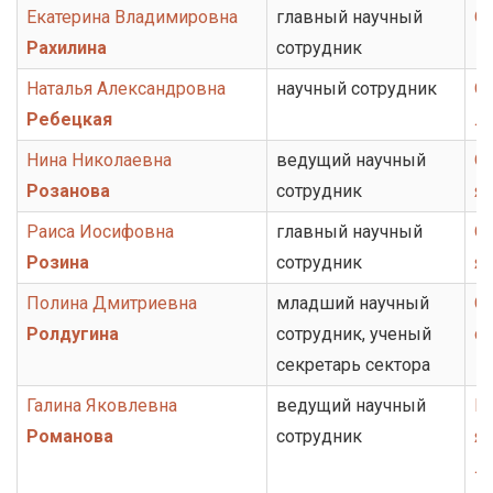
Екатерина Владимировна
главный научный
От
Рахилина
сотрудник
Наталья Александровна
научный сотрудник
От
Ребецкая
ли
Нина Николаевна
ведущий научный
От
Розанова
сотрудник
я
Раиса Иосифовна
главный научный
От
Розина
сотрудник
я
Полина Дмитриевна
младший научный
Се
Ролдугина
сотрудник, ученый
с
секретарь сектора
Галина Яковлевна
ведущий научный
Гр
Романова
сотрудник
яз
ли