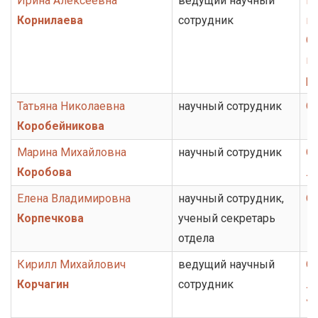
Ирина Алексеевна
ведущий научный
Н
Корнилаева
сотрудник
ц
От
ис
ру
Татьяна Николаевна
научный сотрудник
О
Коробейникова
Марина Михайловна
научный сотрудник
О
Коробова
л
Елена Владимировна
научный сотрудник,
О
Корпечкова
ученый секретарь
отдела
Кирилл Михайлович
ведущий научный
От
Корчагин
сотрудник
ли
У