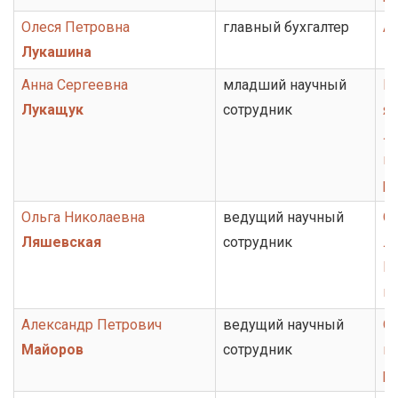
Олеся Петровна
главный бухгалтер
А
Лукашина
Анна Сергеевна
младший научный
Гр
Лукащук
сотрудник
яз
ли
ис
ру
Ольга Николаевна
ведущий научный
От
Ляшевская
сотрудник
ли
Ц
и
Александр Петрович
ведущий научный
От
Майоров
сотрудник
ис
ру