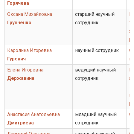
Горячева
Оксана Михайловна
старший научный
Г
Грунченко
сотрудник
то
я
р
Каролина Игоревна
научный сотрудник
От
Гуревич
ис
Елена Игоревна
ведущий научный
Гр
Державина
сотрудник
яз
ли
ис
ру
Анастасия Анатольевна
младший научный
О
Дмитриева
сотрудник
Дмитрий Олегович
главный научный
О