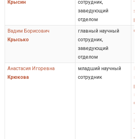
Крысин
сотрудник,
то
заведующий
я
отделом
ру
Вадим Борисович
главный научный
О
Крысько
сотрудник,
заведующий
отделом
Анастасия Игоревна
младший научный
Гр
Крюкова
сотрудник
ко
ру
к
От
ли
Г
то
я