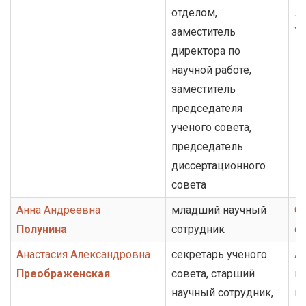
отделом,
ли
заместитель
У
директора по
научной работе,
заместитель
председателя
ученого совета,
председатель
диссертационного
совета
Анна Андреевна
младший научный
Се
Полунина
сотрудник
с
Анастасия Александровна
секретарь ученого
А
Преображенская
совета, старший
и
научный сотрудник,
ис