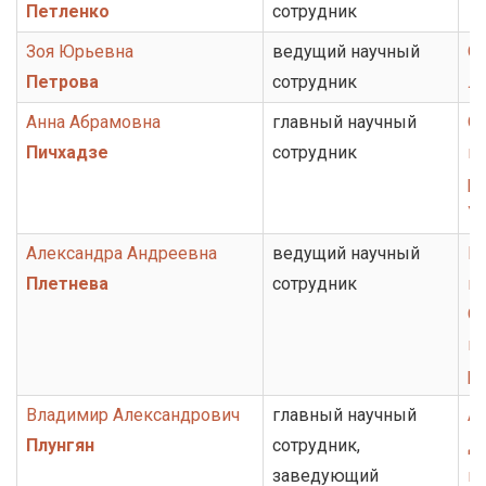
Петленко
сотрудник
Зоя Юрьевна
ведущий научный
От
Петрова
сотрудник
ли
Анна Абрамовна
главный научный
От
Пичхадзе
сотрудник
ис
ру
У
Александра Андреевна
ведущий научный
Н
Плетнева
сотрудник
ц
От
ис
ру
Владимир Александрович
главный научный
А
Плунгян
сотрудник,
Д
заведующий
ко